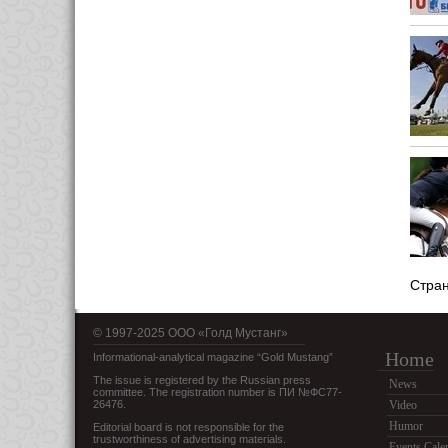
Стра
© 1997-2025 OOO «Голд Мустанг»
Home
Informational-analytical magazine “Gold Mustang”
The issue is registered by the Russian press
News
committee. The registration number is ПИ №ФС77-
26476.
Video
Humor
Editorial board is not responsible for the
trustworthiness of advertising materials.
Events Cale