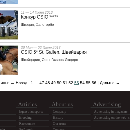
11 — 14 Июня 2013
Конкур CSIO *****
Швеция, Фалстербо
30 Мая — 02 Июня 2013
CSIO 5* St. Gallen, Швейцария
Швейцария, Сент-Галлен/ Люцерн
ницы:
← Назад
|
1
…
47
48
49
50
51
52
53
54
55
56
|
Дальше →
Articles
About us
Advertising
Equestrian sports
Company
Advertising in magazine
Breeding
History
Advertising on the web- s
Racecourse
Our team
ndar
Self-study
Contacts