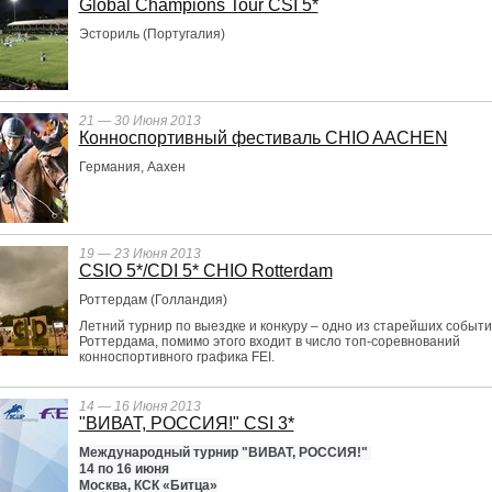
Global Champions Tour CSI 5*
Эсториль (Португалия)
21 — 30 Июня 2013
Конноспортивный фестиваль CHIO AACHEN
Германия, Аахен
19 — 23 Июня 2013
CSIO 5*/CDI 5* CHIO Rotterdam
Роттердам (Голландия)
Летний турнир по выездке и конкуру – одно из старейших событ
Роттердама, помимо этого входит в число топ-соревнований
конноспортивного графика FEI.
14 — 16 Июня 2013
"ВИВАТ, РОССИЯ!" CSI 3*
Международный турнир "ВИВАТ, РОССИЯ!" 
14 по 16 июня
Москва, КСК «Битца»