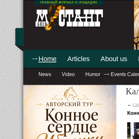
ГЛАВНЫЙ ЖУРНАЛ О ЛОШАДЯХ
Home
Articles
About us
News
Video
Humor
Events Cale
Ка
←
Cal
Конн