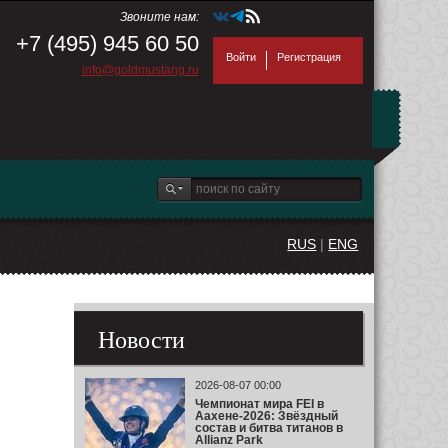
Звоните нам:
+7 (495) 945 60 50
Войти
Регистрация
info@goldmustang.ru
RUS
|
ENG
Новости
2026-08-07 00:00
Чемпионат мира FEI в
Аахене-2026: Звёздный
состав и битва титанов в
Allianz Park