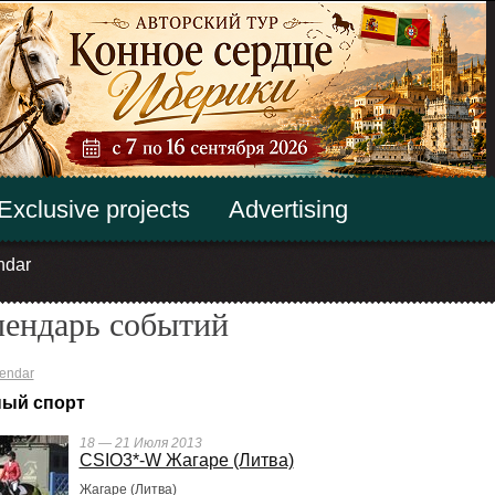
Exclusive projects
Advertising
ndar
лендарь событий
endar
ый спорт
18 — 21 Июля 2013
CSIO3*-W Жагаре (Литва)
Жагаре (Литва)