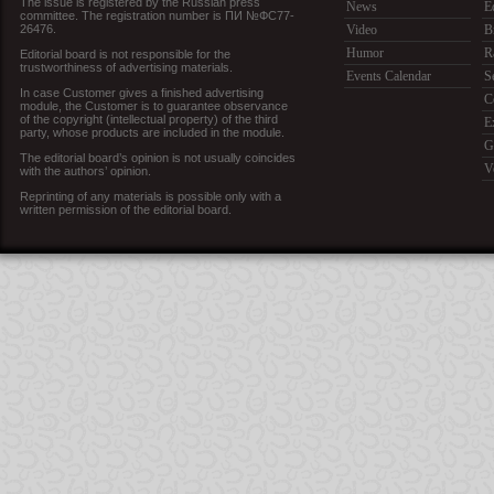
The issue is registered by the Russian press
News
E
committee. The registration number is ПИ №ФС77-
26476.
Video
B
Humor
R
Editorial board is not responsible for the
trustworthiness of advertising materials.
Events Calendar
S
In case Customer gives a finished advertising
C
module, the Customer is to guarantee observance
of the copyright (intellectual property) of the third
E
party, whose products are included in the module.
G
The editorial board’s opinion is not usually coincides
V
with the authors’ opinion.
Reprinting of any materials is possible only with a
written permission of the editorial board.