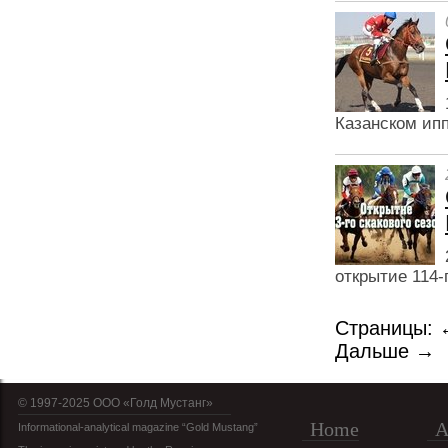
Казанском ип
открытие 114-г
Страницы:
Дальше →
© 1997-2025 OOO «Голд Мустанг»
Home
A
Informational-analytical magazine “Gold Mustang”