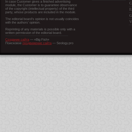
In case Customer gives a finished advertising
C
module, the Customer is to guarantee observance
of the copyright (intellectual property) of the third
E
party, whose products are included in the module.
G
The editorial board’s opinion is not usually coincides
V
with the authors’ opinion.
Reprinting of any materials is possible only with a
written permission of the editorial board.
Создание сайта
— «Big Fish»
Поисковое
продвижение сайта
— Seology.pro