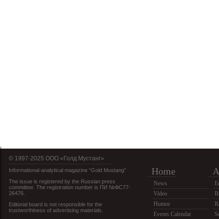
© 1997-2025 OOO «Голд Мустанг»
Home
A
Informational-analytical magazine “Gold Mustang”
The issue is registered by the Russian press
News
E
committee. The registration number is ПИ №ФС77-
26476.
Video
B
Humor
R
Editorial board is not responsible for the
trustworthiness of advertising materials.
Events Calendar
S