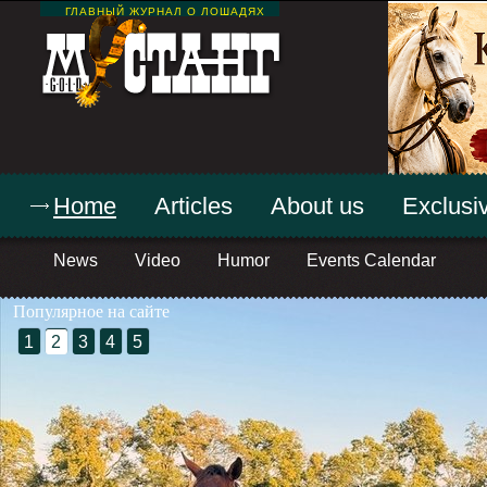
ГЛАВНЫЙ ЖУРНАЛ О ЛОШАДЯХ
Home
Articles
About us
Exclusiv
News
Video
Humor
Events Calendar
Популярное на сайте
1
2
3
4
5