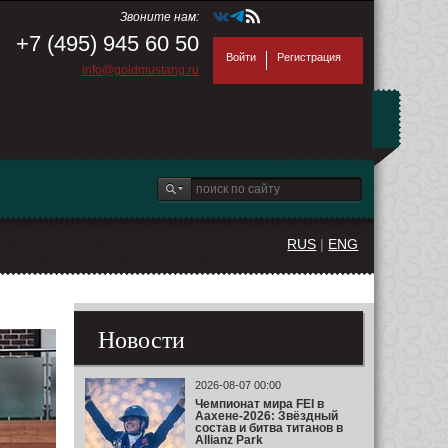
Звоните нам:
+7 (495) 945 60 50
Войти
Регистрация
info@goldmustang.ru
RUS
|
ENG
Новости
2026-08-07 00:00
Чемпионат мира FEI в
Аахене-2026: Звёздный
состав и битва титанов в
Allianz Park