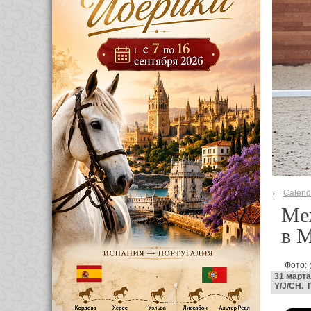
←
Calend
Ме
в 
Фото:
31 марта
Y/J/CH. 