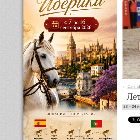
←
Calend
Ле
23 – 24 