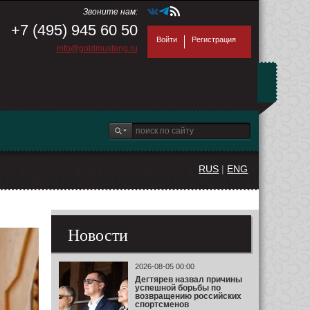
Звоните нам:
+7 (495) 945 60 50
Войти
Регистрация
info@goldmustang.ru
RUS
|
ENG
Новости
2026-08-05 00:00
Дегтярев назвал причины
успешной борьбы по
возвращению российских
спортсменов