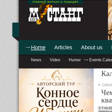
ГЛАВНЫЙ ЖУРНАЛ О ЛОШАДЯХ
Home
Articles
About us
News
Video
Humor
Events Cale
Ка
←
Calend
Че
ква
С 7 по 2
породы к