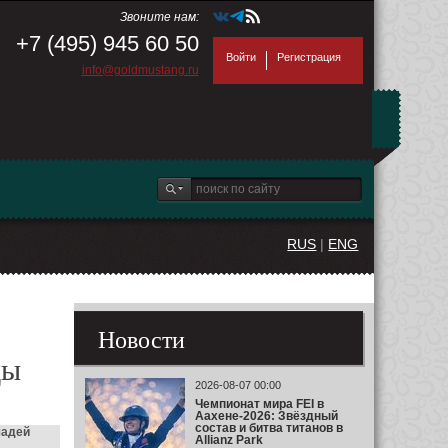
Звоните нам:
+7 (495) 945 60 50
Войти
Регистрация
info@goldmustang.ru
RUS
|
ENG
Новости
ды
2026-08-07 00:00
Чемпионат мира FEI в
Аахене-2026: Звёздный
состав и битва титанов в
шадей
Allianz Park