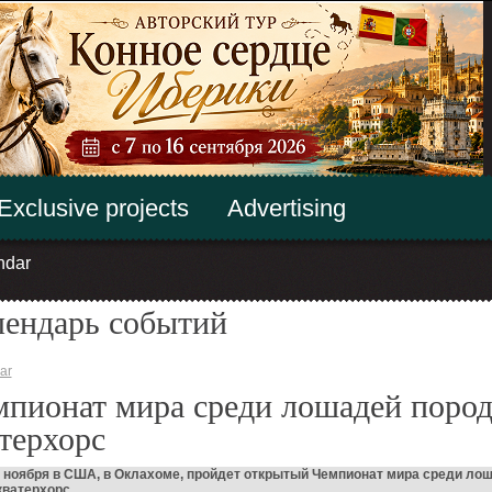
Exclusive projects
Advertising
ndar
лендарь событий
ar
мпионат мира среди лошадей поро
терхорс
2 ноября в США, в Оклахоме, пройдет открытый Чемпионат мира среди ло
ватерхорс.