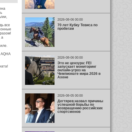
ена
ть
гии,
2026-08-06 00:00
70 лет Кубку Тевиса по
дь все
пробегам
ионные
разом!
 а
тиле.
м AQHA
2026-08-06 00:00
Это не цензура: FEI
ната!
запускает мониторинг
онлайн-угроз на
Чемпионате мира 2026 в
Ахене
2026-08-05 00:00
Дегтярев назвал причины
успешной борьбы по
возвращению российских
спортсменов