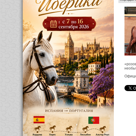
«розов
необыч
Офици