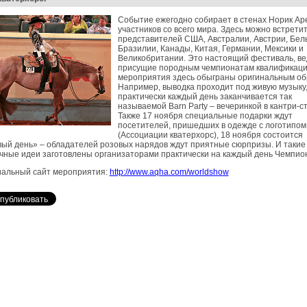
Событие ежегодно собирает в стенах Норик Ар
участников со всего мира. Здесь можно встрети
представителей США, Австралии, Австрии, Бель
Бразилии, Канады, Китая, Германии, Мексики и
Великобритании. Это настоящий фестиваль, ве
присущие породным чемпионатам квалификац
мероприятия здесь обыграны оригинальным об
Например, выводка проходит под живую музыку,
практически каждый день заканчивается так
называемой Barn Party – вечеринкой в кантри-с
Также 17 ноября специальные подарки ждут
посетителей, пришедших в одежде с логотипо
(Ассоциации кватерхорс), 18 ноября состоится
ый день» – обладателей розовых нарядов ждут приятные сюрпризы. И такие
ные идеи заготовлены организаторами практически на каждый день Чемпио
альный сайт мероприятия:
http://www.aqha.com/worldshow