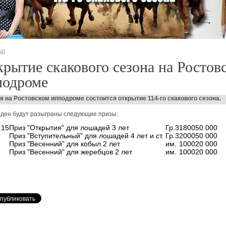
ar
рытие скакового сезона на Ростов
подроме
я на Ростовском ипподроме состоится открытие 114-го скакового сезона.
 ден будут разыграны следующие призы:
.15
Приз "Открытия" для лошадей 3 лет
Гр.3
1800
50 000
Приз "Вступительный" для лошадей 4 лет и ст.
Гр.3
2000
50 000
Приз "Весенний" для кобыл 2 лет
им.
1000
20 000
Приз "Весенний" для жеребцов 2 лет
им.
1000
20 000