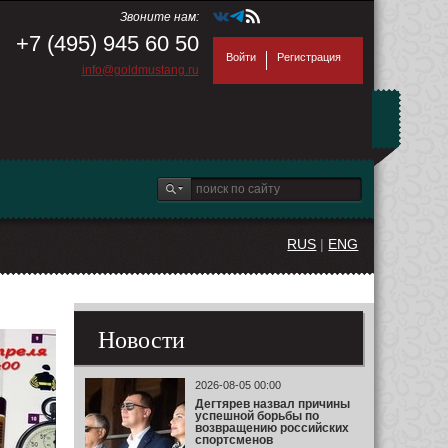
Звоните нам:
+7 (495) 945 60 50
Войти
Регистрация
info@goldmustang.ru
RUS
|
ENG
Новости
2026-08-05 00:00
Дегтярев назвал причины
успешной борьбы по
возвращению российских
спортсменов