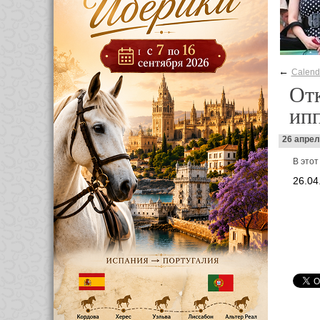
←
Calend
Отк
ип
26 апрел
В этот
26.04