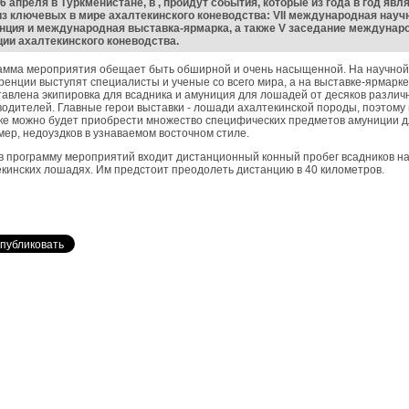
26 апреля в Туркменистане, в , пройдут события, которые из года в год явл
з ключевых в мире ахалтекинского коневодства: VII международная науч
нция и международная выставка-ярмарка, а также V заседание междунар
ии ахалтекинского коневодства.
амма мероприятия обещает быть обширной и очень насыщенной. На научной
енции выступят специалисты и ученые со всего мира, а на выставке-ярмарке
авлена экипировка для всадника и амуниция для лошадей от десяков различ
одителей. Главные герои выставки - лошади ахалтекинской породы, поэтому
е можно будет приобрести множество специфических предметов амуниции д
ер, недоуздков в узнаваемом восточном стиле.
в программу мероприятий входит дистанционный конный пробег всадников н
кинских лошадях. Им предстоит преодолеть дистанцию в 40 километров.