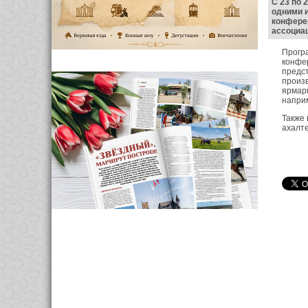
C 23 по 
одними и
конфере
ассоциац
Прогр
конфер
предст
произв
ярмарк
наприм
Также 
ахалте