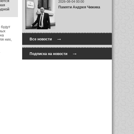
яются
2026-08-04 00:00
ная
Памяти Андрея Чижика
одной
 будут
ных
 на
→
Все новости
ля них,
а
→
Подписка на новости