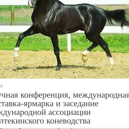
ar
учная конференция, международна
тавка-ярмарка и заседание
ждународной ассоциации
лтекинского коневодства