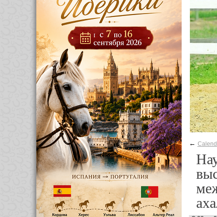
←
Calend
На
выс
ме
аха