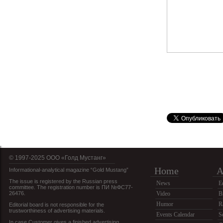
© 1997-2025 OOO «Голд Мустанг»
Home
A
Informational-analytical magazine “Gold Mustang”
The issue is registered by the Russian press
News
E
committee. The registration number is ПИ №ФС77-
26476.
Video
B
Humor
R
Editorial board is not responsible for the
trustworthiness of advertising materials.
Events Calendar
S
In case Customer gives a finished advertising