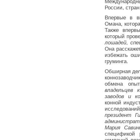
Международны
России, стра
Впервые в в
Омана, котора
Также вперв
который пров
лошадей
,
спе
Она расскажет
избежать оши
груминга.
Обширная дел
коннозаводчи
обмена опы
владельцев 
заводов и к
конной индус
исследован
президент Ги
администрат
Мария Савин
спецификой 