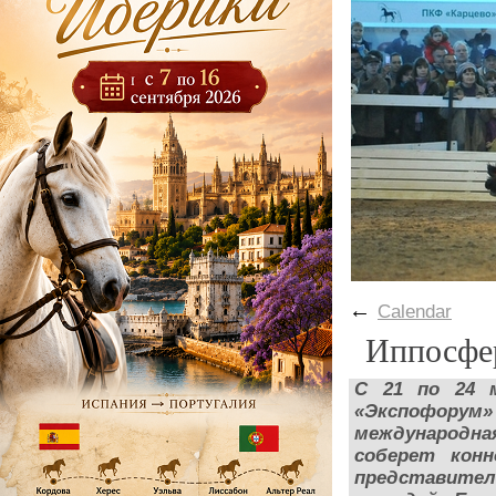
←
Calendar
Иппосфе
С 21 по 24 
«Экспофор
международна
соберет конн
представите