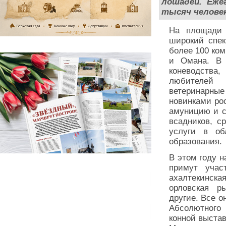
лошадей. Еже
тысяч человек
На площади 
широкий спек
более 100 ком
и Омана. В 
коневодств
любителей 
ветеринарны
новинками ро
амуницию и с
всадников, с
услуги в об
образования.
В этом году н
примут учас
ахалтекинска
орловская р
другие. Все о
Абсолютного
конной выста