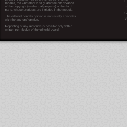
C
module, the Customer is to guarantee observance
of the copyright (intellectual property) of the third
E
party, whose products are included in the module.
G
The editorial board’s opinion is not usually coincides
V
with the authors’ opinion.
Reprinting of any materials is possible only with a
written permission of the editorial board.