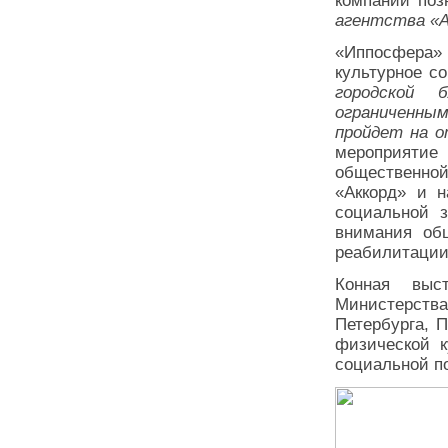
компаний по
агентства «А
«Иппосфера»
культурное с
городской б
ограниченны
пройдет на 
мероприяти
общественно
«Аккорд» и 
социальной з
внимания об
реабилитации
Конная выс
Министерства
Петербурга, 
физической к
социальной по