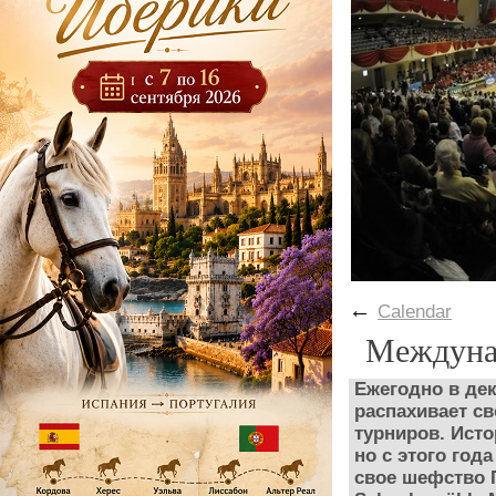
←
Calendar
Междуна
Ежегодно в дек
распахивает с
турниров. Исто
но с этого год
свое шефство 