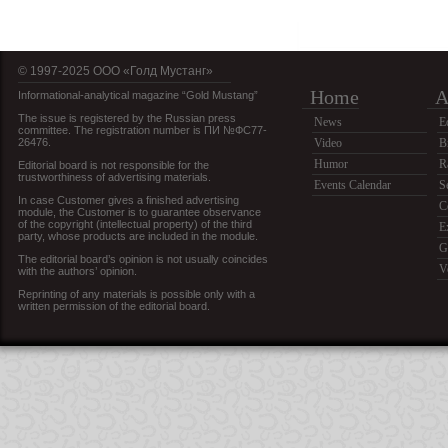
© 1997-2025 OOO «Голд Мустанг»
Home
A
Informational-analytical magazine “Gold Mustang”
The issue is registered by the Russian press
News
E
committee. The registration number is ПИ №ФС77-
26476.
Video
B
Humor
R
Editorial board is not responsible for the
trustworthiness of advertising materials.
Events Calendar
S
In case Customer gives a finished advertising
C
module, the Customer is to guarantee observance
of the copyright (intellectual property) of the third
E
party, whose products are included in the module.
G
The editorial board’s opinion is not usually coincides
V
with the authors’ opinion.
Reprinting of any materials is possible only with a
written permission of the editorial board.