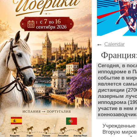
←
Calendar
Франция
Сегодня, в пос
ипподроме в П
событие в мире
является самы
дистанции (270
лазерным лучо
ипподрома (199
участие в нем 
коннозаводчик
Учрежденные 
Вторую миров