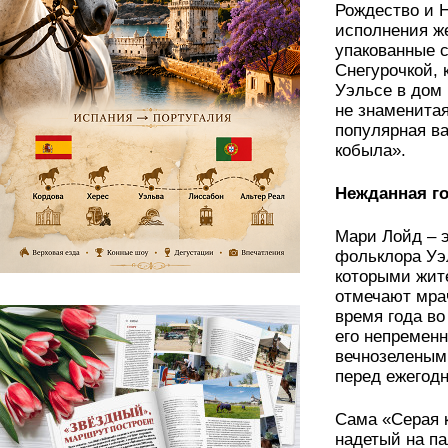
Рождество и 
исполнения ж
упакованные с
Снегурочкой, 
Уэльсе в дом 
не знаменитая
популярная в
кобыла».
Нежданная г
Мари Лойд – э
фольклора Уэ
которыми жите
отмечают мра
время года во
его непремен
вечнозеленым
перед ежегод
Сама «Серая 
надетый на па