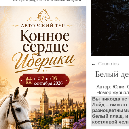
Четверо в ряд, или О чем молчат квадриги
←
Countries
Белый де
Автор: Юлия
Номер журнал
Вы никогда не 
Лойд – вместо 
разноцветными
белый плащ, и
костлявой че