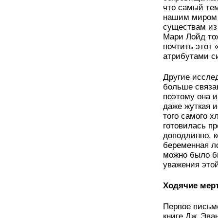
что самый тем
нашим миром 
существам из 
Мари Лойд то
почтить этот 
атрибутами с
Другие исслед
больше связа
поэтому она и
даже жуткая и
того самого х
готовилась пр
доподлинно, к
беременная ло
можно было б
уважения это
Ходячие мер
Первое письм
книге Дж. Эва