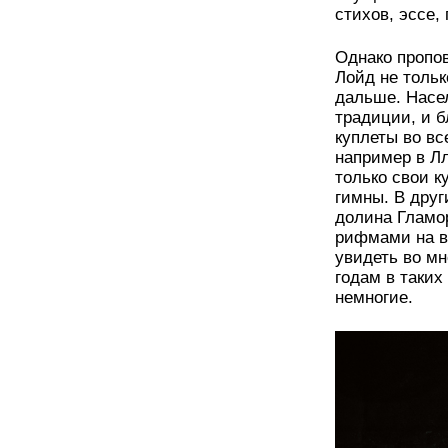
стихов, эссе,
Однако пропо
Лойд не тольк
дальше. Насе
традиции, и 
куплеты во вс
например в Лл
только свои к
гимны. В друг
долина Гламор
рифмами на в
увидеть во мн
годам в таких
немногие.