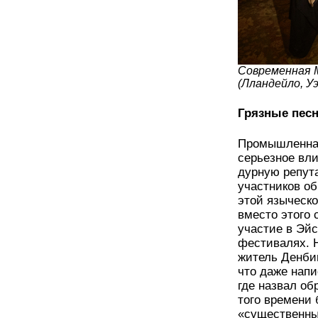
Современная М
(Лландейло, Уэ
Грязные пес
Промышленная
серьезное вл
дурную репут
участников о
этой языческо
вместо этого 
участие в Эй
фестивалях. 
житель Денби
что даже напи
где назвал о
того времени
«существенны