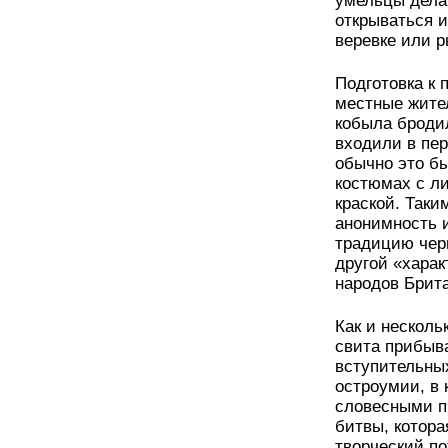
умельцы дела
открываться и
веревке или р
Подготовка к 
местные жите
кобыла бродил
входили в пер
обычно это б
костюмах с л
краской. Таки
анонимность 
традицию чер
другой «харак
народов Брит
Как и несколь
свита прибыва
вступительных
остроумии, в
словесными п
битвы, котора
творческий по