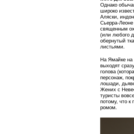
Однако обыча
широко извест
Аляски, индон
Сьерра-Леоне
священным ох
(или любого д
обернутый тк
листьями.
На Ямайке на
выходят сразу
голова (котор
персонаж, пок
лошади, дьяв
Жених с Невес
туристы вовс
потому, что 
ромом.