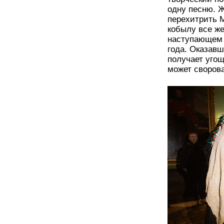
одну песню. 
перехитрить М
кобылу все же
наступающем г
года. Оказавш
получает угощ
может сворова