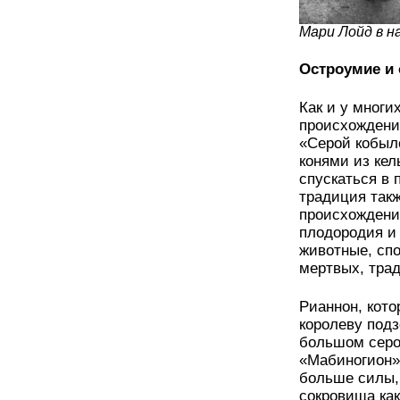
Мари Лойд в н
Остроумие и 
Как и у многи
происхождени
«Серой кобыл
конями из кел
спускаться в 
традиция так
происхождени
плодородия и 
животные, сп
мертвых, тра
Рианнон, кото
королеву подз
большом серо
«Мабиногион»
больше силы,
сокровища как