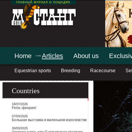
ГЛАВНЫЙ ЖУРНАЛ О ЛОШАДЯХ
Home
Articles
About us
Exclusiv
Equestrian sports
Breeding
Racecourse
Sel
Countries
18/07/2026
Feria–феерия!
07/04/2026
Большая выставка в маленьком королевстве
30/09/2025