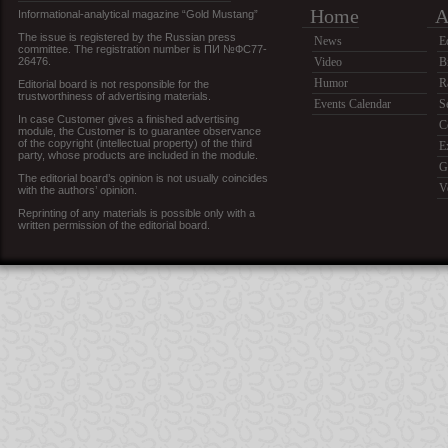
Home
A
Informational-analytical magazine “Gold Mustang”
The issue is registered by the Russian press
News
E
committee. The registration number is ПИ №ФС77-
26476.
Video
B
Humor
R
Editorial board is not responsible for the
trustworthiness of advertising materials.
Events Calendar
S
In case Customer gives a finished advertising
C
module, the Customer is to guarantee observance
of the copyright (intellectual property) of the third
E
party, whose products are included in the module.
G
The editorial board’s opinion is not usually coincides
V
with the authors’ opinion.
Reprinting of any materials is possible only with a
written permission of the editorial board.