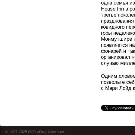
одна семья из
House Inn в р
третье покол
празднования 
ковидного пер
горы недалеко
Монмутшире и
появляется н
фонарей и так
организовал 
случаю милле
Одним словом
позвольте себ
с Мари Лойд к
© 1997-2025 OOO «Голд Мустанг»