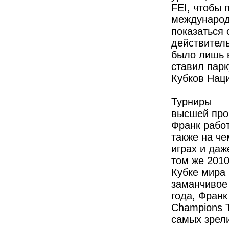
FEI, чтобы 
международ
показаться 
действитель
было лишь в
ставил пар
Кубков Нац
Турниры
высшей пр
Франк работ
также на ч
играх и даж
том же 2010
Кубке мира 
заманчивое
года, Франк
Champions T
самых зрел