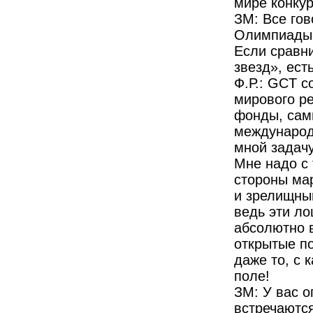
мире конкур
ЗМ: Все гов
Олимпиады, 
Если сравн
звезд», ест
Ф.Р.: GCT с
мирового р
фонды, сам
международ
мной задачу
Мне надо с 
стороны ма
и зрелищны
ведь эти л
абсолютно в
открытые по
даже то, с 
поле!
ЗМ: У вас о
встречаются