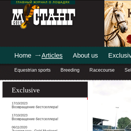
ГЛАВНЫЙ ЖУРНАЛ О ЛОШАДЯХ
Home
Articles
About us
Exclusiv
Equestrian sports
Breeding
Racecourse
Sel
Exclusive
17/10/2023
Возвращение бестселлера!
17/10/2023
Возвращение бестселлера!
06/11/2020