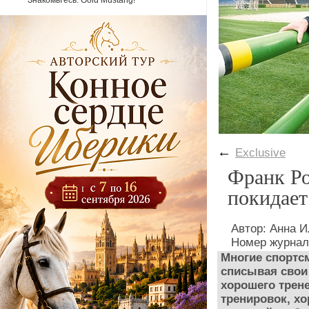
Знакомьтесь: Gold Mustang!
←
Exclusive
Франк Ро
покидает
Автор: Анна
Номер журнала
Многие спортс
списывая свои
хорошего трен
тренировок, хо