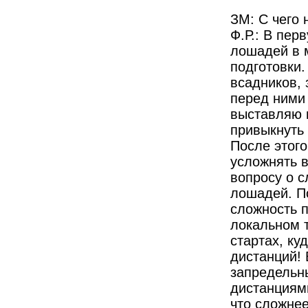
ЗМ: С чего
Ф.Р.: В пер
лошадей в м
подготовки.
всадников, 
перед ними
выставляю 
привыкнуть 
После этого
усложнять в
вопросу о с
лошадей. П
сложность п
локальном 
стартах, ку
дистанций!
запредельн
дистанциями
что сложнее