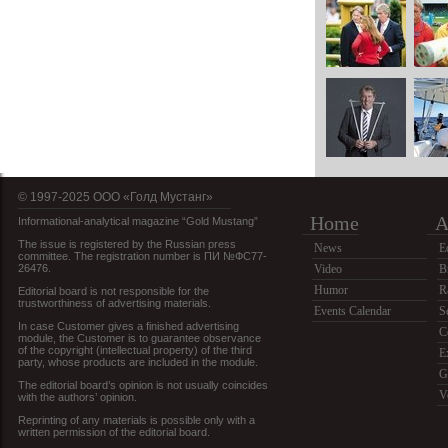
© 1997-2025 OOO «Голд Мустанг»
Home
A
Informational-analytical magazine “Gold Mustang”
The issue is registered by the Russian press
News
E
committee. The registration number is ПИ №ФС77-
26476.
Video
B
Humor
R
Editorial board is not responsible for the
trustworthiness of advertising materials.
Events Calendar
S
In case Customer gives a finished advertising
C
module, the Customer is to guarantee observance
of the copyright (intellectual property) of the third
E
party, whose products are included in the module.
G
The editorial board’s opinion is not usually coincides
V
with the authors’ opinion.
Reprinting of any materials is possible only with a
written permission of the editorial board.