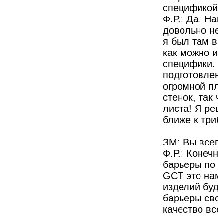
спецификой
Ф.Р.: Да. Н
довольно не
я был там в
как можно 
специфики. 
подготовлен
огромной п
стенок, так
листа! Я р
ближе к три
ЗМ: Вы все
Ф.Р.: Конеч
барьеры по 
GCT это нам
изделий буд
барьеры сво
качество вс