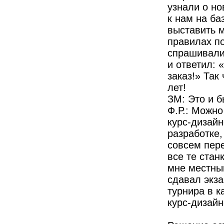
узнали о но
к нам на ба
выставить м
правилах по
спрашивали
и ответил: 
заказ!» Так
лет!
ЗМ: Это и 
Ф.Р.: Можно
курс-дизайн
разработке,
совсем пере
все те стан
мне местный
сдавал экз
турнира в 
курс-дизай