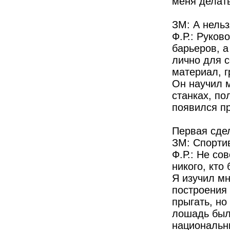
меня делат
ЗМ: А нельз
Ф.Р.: Руков
барьеров, а
лично для с
материал, г
Он научил м
станках, по
появился п
Первая сде
ЗМ: Спорти
Ф.Р.: Не со
никого, кто
Я изучил м
построения 
прыгать, но
лошадь была
национальн