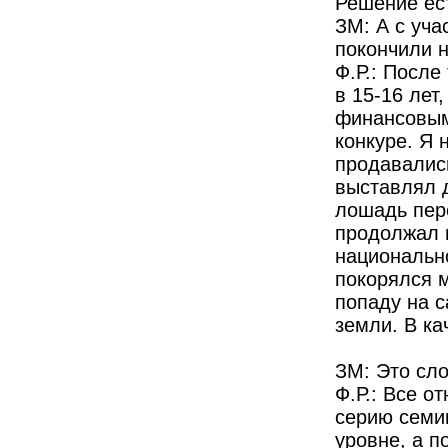
Решение ест
ЗМ: А с уча
покончили 
Ф.Р.: После
в 15-16 лет
финансовым
конкуре. Я 
продавались
выставлял 
лошадь пере
продолжал п
национальн
покорялся м
попаду на 
земли. В ка
ЗМ: Это сл
Ф.Р.: Все о
серию семи
уровне, а п