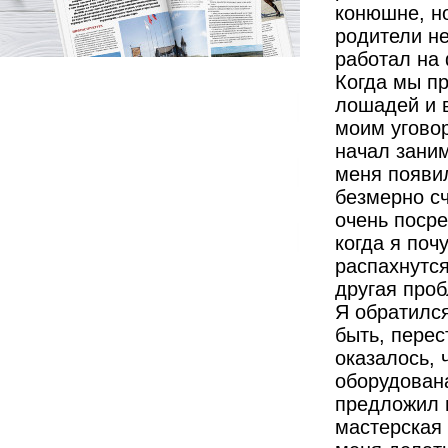
конюшне, но
родители не
работал на 
Когда мы пр
лошадей и в
моим угово
начал заним
меня появил
безмерно сч
очень посре
когда я поч
распахнутся
другая проб
Я обратился
быть, пере
оказалось, 
оборудован
предложил 
мастерская 