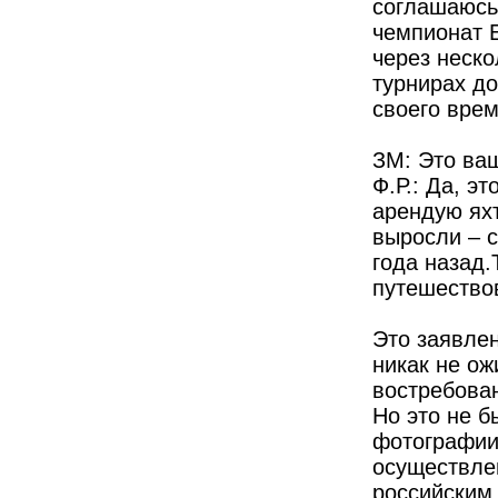
соглашаюсь 
чемпионат 
через неско
турнирах д
своего вре
ЗМ: Это ва
Ф.Р.: Да, э
арендую яхт
выросли – с
года назад.
путешествов
Это заявле
никак не ож
востребова
Но это не б
фотографии 
осуществлен
российским 