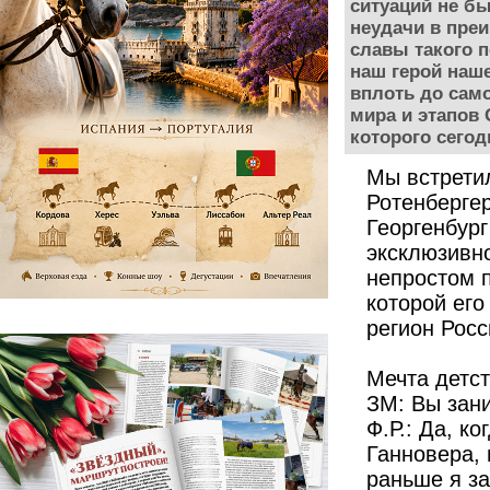
ситуаций не б
неудачи в пре
славы такого п
наш герой наше
вплоть до сам
мира и этапов 
которого сего
Мы встретил
Ротенбергер
Георгенбург
эксклюзивн
непростом п
которой его
регион Росс
Мечта детс
ЗМ: Вы зан
Ф.Р.: Да, к
Ганновера, 
раньше я з