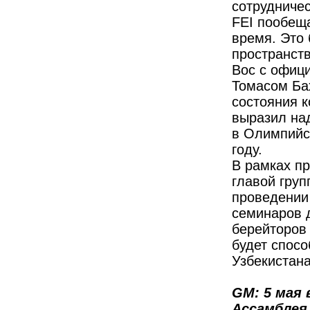
сотрудничес
FEI пообещ
время. Это 
пространств
Вос с офиц
Томасом Ба
состояния к
выразил над
в Олимпийск
году.
В рамках пр
главой гру
проведении
семинаров д
берейторов 
будет спосо
Узбекистана
GM: 5 мая
Ассамблея