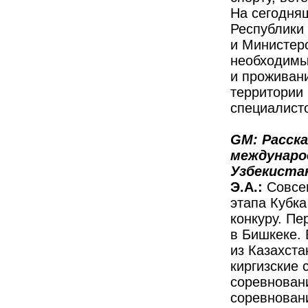
На сегодня
Республики 
и Министерс
необходимы
и проживан
территории 
специалисто
GM: Расска
междунаро
Узбекиста
Э.А.:
Совсем
этапа Кубка
конкуру. Пе
в Бишкеке.
из Казахста
киргизские
соревновани
соревновани