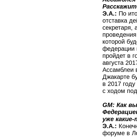
Расскажите
Э.А.:
По ито
отставка де
секретаря, 
проведения
которой буд
федерации 
пройдет в г
августа 201
Ассамблеи в
Джакарте бу
в 2017 году
с ходом под
GM: Как в
Федерацие
уже какие
Э.А.:
Конечн
форуме в Ло