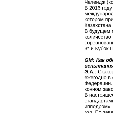
Челендж (к
В 2016 году
международн
котором пр
Казахстана 
В будущем 
количество
соревновани
3* и Кубок 
GM: Как об
испытани
Э.А.:
Скако
ежегодно в
Федерации.
конном зав
В настояще
стандартам
ипподром».
год. По за