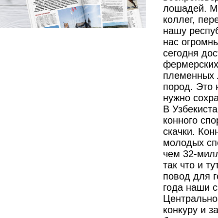
лошадей. М
коллег, пер
нашу респу
нас огромн
сегодня дос
фермерских
племенных 
пород. Это
нужно сохра
В Узбекист
конного спо
скачки. Ко
молодых сп
чем 32-мил
так что и т
повод для г
года наши 
Центральноа
конкуру и з