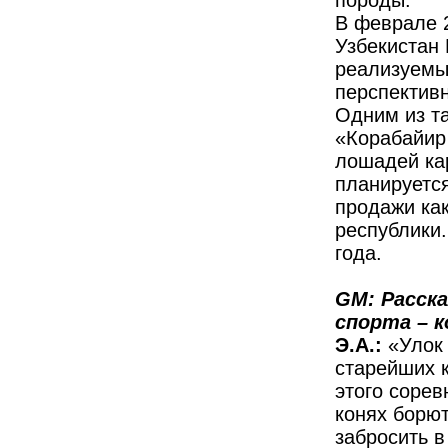
породы.
В феврале 
Узбекистан
реализуемы
перспектив
Одним из та
«Корабайир
лошадей ка
планируетс
продажи как
республики.
года.
GM: Расск
спорта – 
Э.А.:
«Улок 
старейших 
этого сорев
конях борют
забросить в