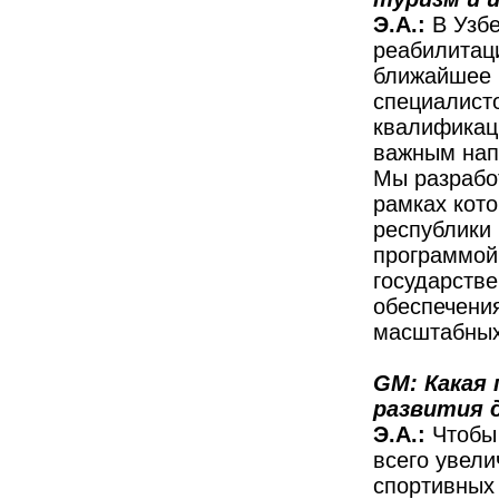
Э.А.:
В Узбе
реабилитаци
ближайшее 
специалист
квалификац
важным нап
Мы разрабо
рамках кот
республики 
программой 
государств
обеспечени
масштабных
GM: Какая
развития 
Э.А.:
Чтобы
всего увели
спортивных 