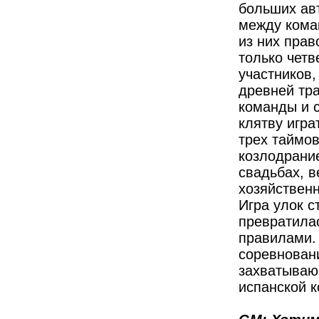
больших ав
между кома
из них прав
только чет
участников,
древней тр
команды и с
клятву игра
трех таймо
козлодрани
свадьбах, в
хозяйственн
Игра улок с
превратилас
правилами.
соревновани
захватываю
испанской к