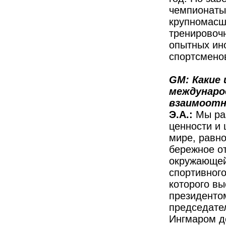
чемпионаты
крупномасш
тренировоч
опытных ино
спортсмено
GM: Какие 
международ
взаимоотн
Э.А.:
Мы ра
ценности и 
мире, равн
бережное о
окружающей
спортивног
которого вы
президенто
председате
Ингмаром д