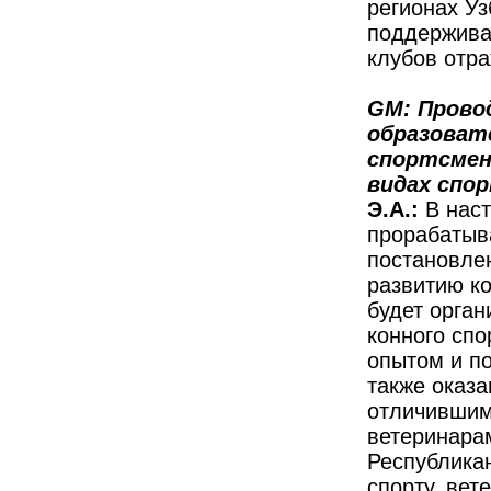
регионах Уз
поддержива
клубов отр
GM: Прово
образоват
спортсмено
видах спор
Э.А.:
В нас
прорабатыв
постановле
развитию ко
будет орган
конного спо
опытом и п
также оказ
отличившим
ветеринара
Республика
спорту, вет