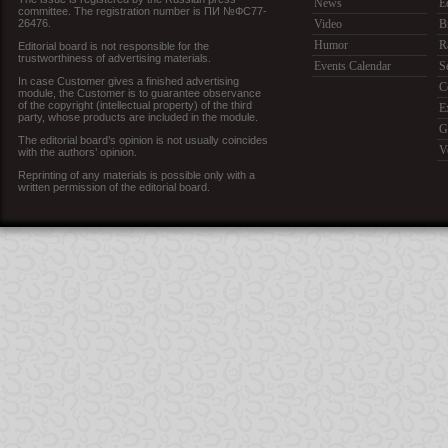
News
E
committee. The registration number is ПИ №ФС77-
26476.
Video
B
Humor
R
Editorial board is not responsible for the
trustworthiness of advertising materials.
Events Calendar
S
In case Customer gives a finished advertising
C
module, the Customer is to guarantee observance
of the copyright (intellectual property) of the third
E
party, whose products are included in the module.
G
The editorial board’s opinion is not usually coincides
V
with the authors’ opinion.
Reprinting of any materials is possible only with a
written permission of the editorial board.