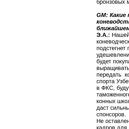
бронзовых 
GM: Какие
коневодст
ближайше
Э.А.:
Нашей
коневодчес
подстегнет 
удешевлени
будет покуп
выращивать
передать к
спорта Узб
в ФКС, буду
таможенного
конных школ
даст сильны
спонсоров.
Не оставле
кадров для 