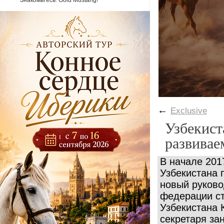
Знакомьтесь: Gold Mustang!
←
Exclusive
Узбекист
развивае
В начале 201
Узбекистана 
новый руков
федерации с
Узбекистана 
секретаря за