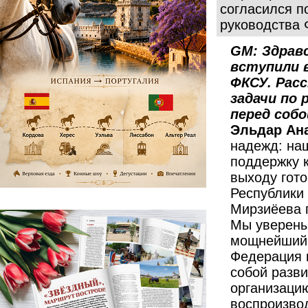
согласился п
руководства 
GM: Здрав
вступили 
ФКСУ. Расс
задачи по
перед собо
Эльдар Ан
надежд: на
поддержку к
выходу гот
Республики
Мирзиёева п
Мы уверены
мощнейший 
Федерация к
собой разви
организаци
воспроизво