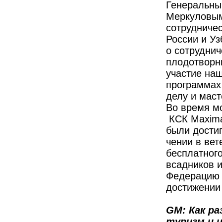
Генеральны
Меркуловым
сотрудниче
России и Уз
о сотруднич
плодотворн
участие на
программах 
делу и маст
Во время мо
КСК Maxima 
были достиг
чении в вет
бесплатного
всадников и
Федерацию 
достижении 
GM: Как р
туризм и 