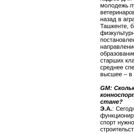
молодежь п
ветеринаров
назад в агр
Ташкенте, б
физкультурн
постановлен
направлени
образовани
старших кл
среднее сп
высшее – в 
GM: Сколь
конноспор
стане?
Э.А.
: Сегод
функционир
спорт нужн
строительс