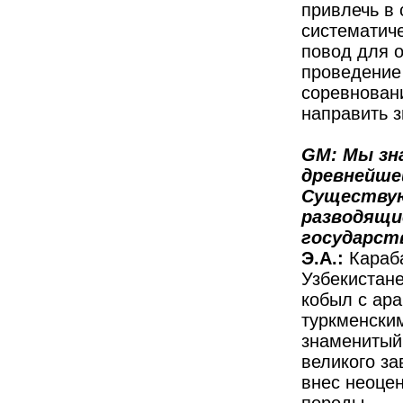
привлечь в
систематиче
повод для о
проведение
соревнован
направить з
GM: Мы зн
древнейше
Существую
разводящи
государст
Э.А.:
Караб
Узбекистан
кобыл с ар
туркменским
знаменитый
великого за
внес неоце