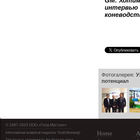
GM: Хотим
интервью 
коневодст
Фотогалерея:
У
потенциал
© 1997-2025 OOO «Голд Мустанг»
Home
A
Informational-analytical magazine “Gold Mustang”
The issue is registered by the Russian press