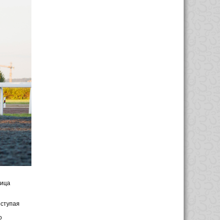
ница
ыступая
о