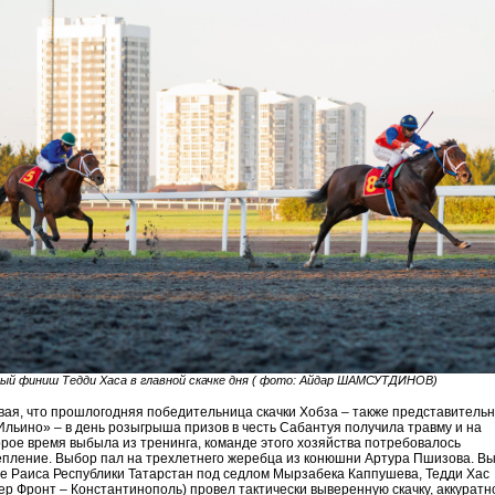
ый финиш Тедди Хаса в главной скачке дня ( фото: Айдар ШАМСУТДИНОВ)
ая, что прошлогодняя победительница скачки Хобза – также представитель
льино» – в день розыгрыша призов в честь Сабантуя получила травму и на
рое время выбыла из тренинга, команде этого хозяйства потребовалось
пление. Выбор пал на трехлетнего жеребца из конюшни Артура Пшизова. В
е Раиса Республики Татарстан под седлом Мырзабека Каппушева, Тедди Хас
р Фронт – Константинополь) провел тактически выверенную скачку, аккуратн