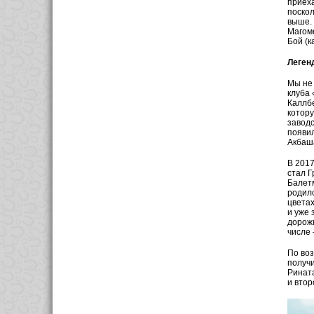
приеха
поскол
выше. 
Магом
Бой (к
Леген
Мы не 
клуба 
Каллбе
котору
заводс
появил
Акбаша
В 2017
стал Г
Балетм
родило
цветах
и уже 
дорожк
числе 
По воз
получи
Рината
и втор