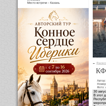
Место встречи – Казань
←
Raceco
КФХ
Автор:
Номер
Фото:
30 авгу
В этот 
Республ
меропри