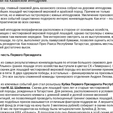
ан на Казанском ипподроме.
егда, главный скаковой день казанского сезона собрал на дорожке ипподрома
йших лошадей чистокровной верховой и арабской пород. Причем не только
нтов, но и именитых гастролеров с южных ипподромов. Увеличение призовог
всех событий существенно подогрело интерес коневладельцев. Как итог – п
практически во всех скачках.
кий ипподром географически расположен в стороне от основных хозяйств,
ющих с чистокровной верховой породой лошадей, однако гастролеры с южн
омов там явление нередкое. Тем интереснее смотреть за их выступлением, 
лошади, по сути, выполняют роль лакмусовой бумажки, позволяя оценить ис
ь резидентов. Как показал Приз Раиса Республики Татарстан, уровень местн
й достаточно высок.
в честь Первого Президента
из самых результативных коневладельцев по итогам большого скакового дня
льино» (ранее лошади этого хозяйства выступали в цветах СК «Тимерхан»).
скачек для лошадей чистокровной верховой породы его воспитанники прини
е в пяти. В двух одержали победы, в остальных – финишировали на призовых
. Это все заслуга слаженной команды тренерского отделения Андрея Ляхова.
 из ключевых событий дня стал розыгрыш
Кубка Первого Президента Респу
стан М. Ш. Шаймиева
. Скачка для лошадей трех лет и старше чистокровной
ой породы, рожденных в Татарстане. Для региона, расположенного в условия
но континентального климата с длинной зимой и долгой осенне-весенней
нтицей, не позволяющей проводить полноценный тренинг скаковых лошадей,
ние подобных призов оказывается отличным фактором поддерж-ки. А внушит
ой фонд (в этом году на кону было 3 миллиона рублей) собирает в скачке по
 В чис-ле претендентов на победу была четырехлетняя Зулейха Д Эстен,
лежащая КФХ «Ильино». В прошлом году она финишировала в этой скачке вт