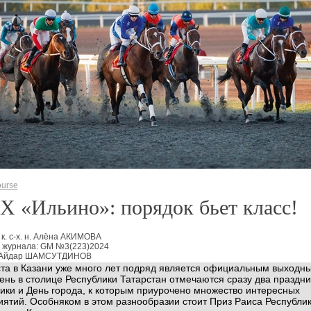
urse
 «Ильино»: порядок бьет класс!
 к. с-х. н. Алёна АКИМОВА
 журнала: GM №3(223)2024
 Айдар ШАМСУТДИНОВ
ста в Казани уже много лет подряд является официальным выходн
день в столице Республики Татарстан отмечаются сразу два праздни
ики и День города, к которым приурочено множество интересных
ятий. Особняком в этом разнообразии стоит Приз Раиса Республи