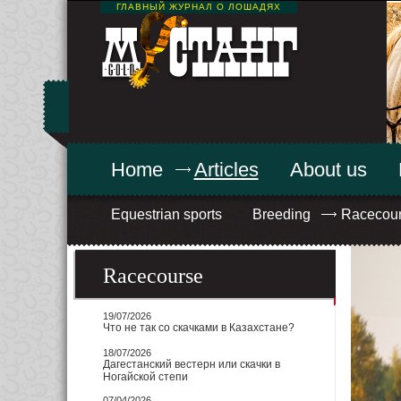
ГЛАВНЫЙ ЖУРНАЛ О ЛОШАДЯХ
Home
Articles
About us
Equestrian sports
Breeding
Racecou
Racecourse
19/07/2026
Что не так со скачками в Казахстане?
18/07/2026
Дагестанский вестерн или скачки в
Ногайской степи
07/04/2026