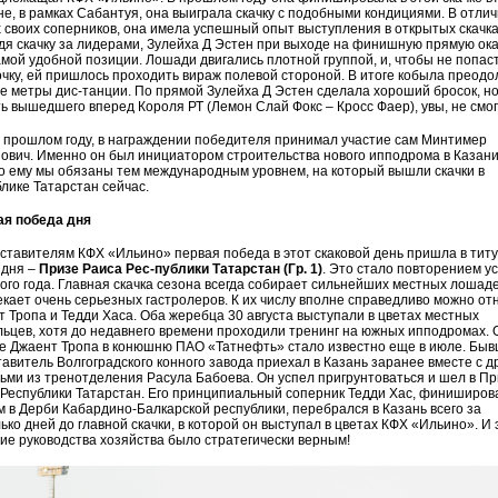
не, в рамках Сабантуя, она выиграла скачку с подобными кондициями. В отлич
 своих соперников, она имела успешный опыт выступления в открытых скачка
я скачку за лидерами, Зулейха Д Эстен при выходе на финишную прямую ок
амой удобной позиции. Лошади двигались плотной группой, и, чтобы не попаст
чку, ей пришлось проходить вираж полевой стороной. В итоге кобыла преодо
 метры дис-танции. По прямой Зулейха Д Эстен сделала хороший бросок, н
ь вышедшего вперед Короля РТ (Лемон Слай Фокс – Кросс Фаер), увы, не смог
в прошлом году, в награждении победителя принимал участие сам Минтимер
вич. Именно он был инициатором строительства нового ипподрома в Казани
 ему мы обязаны тем международным уровнем, на который вышли скачки в
лике Татарстан сейчас.
ая победа дня
ставителям КФХ «Ильино» первая победа в этот скаковой день пришла в тит
 дня –
Призе Раиса Рес-публики Татарстан (Гр. 1)
. Это стало повторением у
го года. Главная скачка сезона всегда собирает сильнейших местных лошаде
кает очень серьезных гастролеров. К их числу вполне справедливо можно от
 Тропа и Тедди Хаса. Оба жеребца 30 августа выступали в цветах местных
ьцев, хотя до недавнего времени проходили тренинг на южных ипподромах. 
ке Джаент Тропа в конюшню ПАО «Татнефть» стало известно еще в июле. Бы
авитель Волгоградского конного завода приехал в Казань заранее вместе с д
ми из тренотделения Расула Бабоева. Он успел пригрунтоваться и шел в Пр
 Республики Татарстан. Его принципиальный соперник Тедди Хас, финиширо
 в Дерби Кабардино-Балкарской республики, перебрался в Казань всего за
ько дней до главной скачки, в которой он выступал в цветах КФХ «Ильино». И 
е руководства хозяйства было стратегически верным!