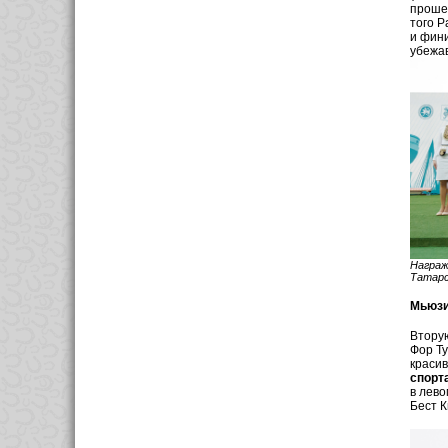
проше
того Р
и фини
убежав
Награж
Татар
Мьюзи
Втору
Фор Ту
краси
спорта
в лево
Бест К