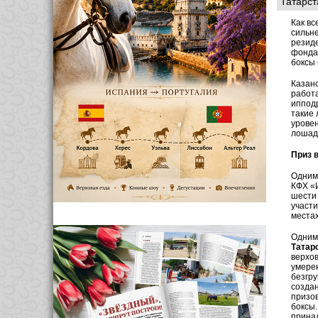
Татарст
Как вс
сильне
резиде
фонда 
боксы 
Казанс
работа
ипподр
такие 
уровен
лошаде
Приз 
Одним 
КФХ «И
шести 
участи
местах
Одним
Татар
верхов
умерен
безгру
созда
призов
боксы.
принад