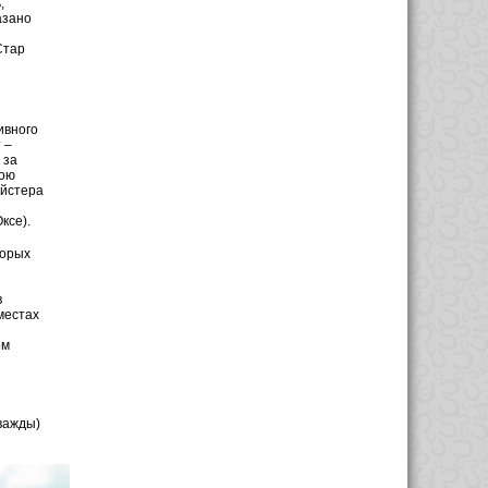
,
азано
Стар
ивного
 –
 за
вою
ейстера
ксе).
торых
в
местах
ом
дважды)