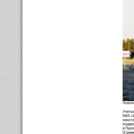
Победн
Учитыв
КФХ «И
некото
подкре
в Приз
(Самме