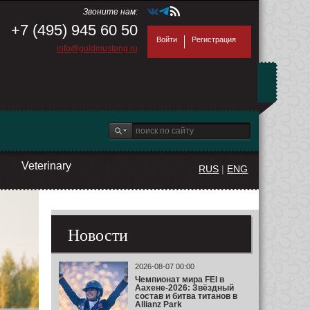
Звоните нам:
+7 (495) 945 60 50
Войти
Регистрация
info@goldmustang.ru
Veterinary
RUS
|
ENG
Новости
2026-08-07 00:00
Чемпионат мира FEI в
Аахене-2026: Звёздный
состав и битва титанов в
Allianz Park