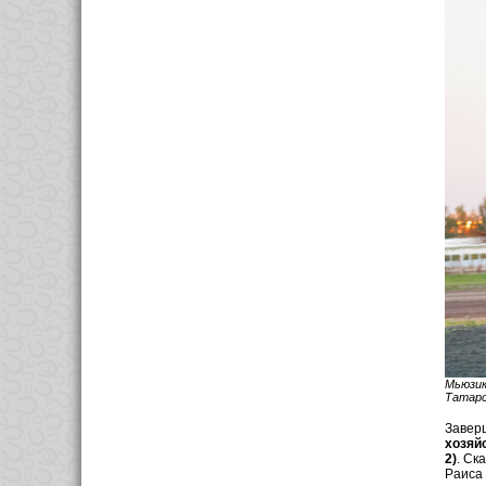
Мьюзик
Татарс
Завер
хозяйс
2)
. Ск
Раиса 