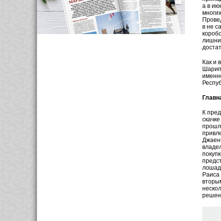
а в ию
многих
Провед
в не с
коробо
лишние
достат
Как и 
Шарипо
именно
Респуб
Главн
К пред
скачке
прошло
привле
Джаент
владел
покуп
предст
лошадь
Раиса
вторым
нескол
решени