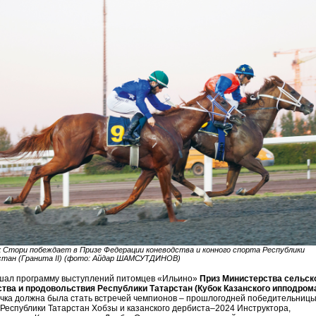
 Стори побеждает в Призе Федерации коневодства и конного спорта Республики
тан (Гранита II) (фото: Айдар ШАМСУТДИНОВ)
шал программу выступлений питомцев «Ильино»
Приз Министерства сельск
тва и продовольствия Республики Татарстан (Кубок Казанского ипподрома)
ачка должна была стать встречей чемпионов – прошлогодней победительниц
Республики Татарстан Хобзы и казанского дербиста–2024 Инструктора,