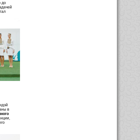
 до
адачей
тал
идэй
аны в
нного
анции,
его