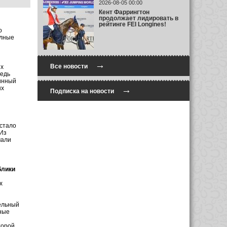
2026-08-05 00:00
Кент Фаррингтон
продолжает лидировать в
рейтинге FEI Longines!
о
олные
→
Все новости
ых
ведь
тинный
ых
→
Подписка на новости
 стало
 Из
мали
блики
х
ельный
лные
орой,