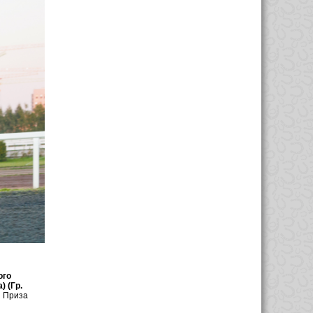
ого
 (Гр.
ы Приза