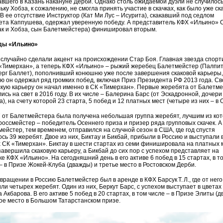
вшего в Казань накануне Дерби. Однако столь ожидаемой дуэли не случилось
ьку Хобза, к сожалению, не смогла принять участие в скачках, как было уже ск
В ее отсутствие Инструктор (Кат Ми Лус – Исурита), скакавший под седлом
ета Каппушева, одержал уверенную победу. А представитель КФХ «Ильино» 
ак и Хобза, сын Балетмейстера) финишировал вторым.
ды «Ильино»
случайно сделали акцент на происхождении Стар Боя. Главная звезда спорт
«Тимерхан», а теперь КФХ «Ильино» – рыжий жеребец Балетмейстер (Палпит
рг Баллет), пополнивший конюшню уже после завершения скаковой карьеры,
ю он одержал ряд громких побед, включая Приз Президента РФ 2013 года. С
кую карьеру он начал именно в СК «Тимерхан». Первые жеребята от Балетм
ись на свет в 2016 году. В их числе – Балерина Барс (от Эскадронной, дочери
), на счету которой 23 старта, 5 побед и 12 платных мест (четыре из них – в О
 от Балетмейстера была получена небольшая группа жеребят, лучшим из ко
россмейстер – победитель Осеннего приза и призер ряда групповых скачек. А
ейстер, тем временем, отправился на случной сезон в США, где год спустя
сь 39 жеребят. Двое из них, Биктау и Бикбай, прибыли в Россию и выступали 
 СК «Тимерхан». Биктау в шести стартах из семи финишировала на платных 
завершила скаковую карьеру, а Бикбай до сих пор с успехом представляет на
е КФХ «Ильино». На сегодняшний день в его активе 6 побед в 15 стартах, в т
– в Призе Жокей-Клуба (дважды) и третье место в Ростовском Дерби.
вращении в Россию Балетмейстер был в аренде в КФХ Барсук Т. Л., где от него
ли четырех жеребят. Один из них, Беркут Барс, с успехом выступает в цветах
 Акбарова. В его активе 5 побед в 20 стартах, в том числе – в Призе Элиты (
ое место в Большом Татарстанском призе.