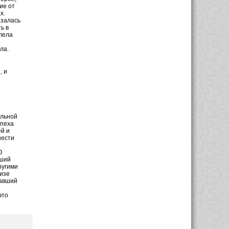
ие от
х.
азалась
ь в
лела
о
ла.
, и
ульной
спеха
й и
нести
О
вший
ругими
изе
вавший
это