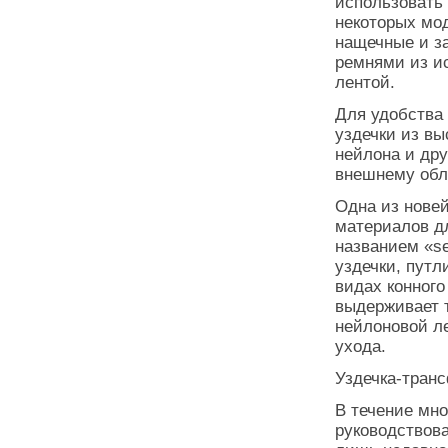
использовать
некоторых мо
нащечные и з
ремнями из и
лентой.
Для удобства
уздечки из вы
нейлона и дру
внешнему обл
Одна из нове
материалов д
названием «se
уздечки, путл
видах конного
выдерживает т
нейлоновой ле
ухода.
Уздечка-тран
В течение мно
руководствов