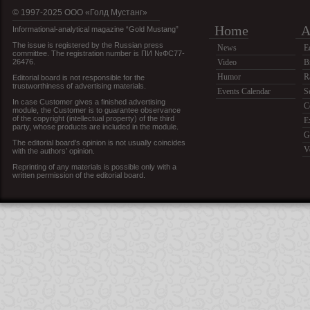
© 1997-2025 OOO «Голд Мустанг»
Home
A
Informational-analytical magazine “Gold Mustang”
The issue is registered by the Russian press
News
E
committee. The registration number is ПИ №ФС77-
26476.
Video
B
Humor
R
Editorial board is not responsible for the
trustworthiness of advertising materials.
Events Calendar
S
In case Customer gives a finished advertising
C
module, the Customer is to guarantee observance
of the copyright (intellectual property) of the third
E
party, whose products are included in the module.
G
The editorial board’s opinion is not usually coincides
V
with the authors’ opinion.
Reprinting of any materials is possible only with a
written permission of the editorial board.