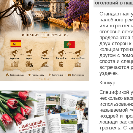
оголовий в на
Стандартная у
налобного рем
или «трензел
оголовье лежи
продеваются в
двух сторон к
кольцам трен
другом с помо
спорта и спе
встречаются 
уздечек.
Конкур
Спецификой уз
несколько вар
использования
называемой «
ноздрей и про
лошади раскры
трензель. Ст