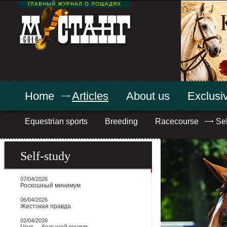
ГЛАВНЫЙ ЖУРНАЛ О ЛОШАДЯХ
Home
Articles
About us
Exclusiv
Equestrian sports
Breeding
Racecourse
Sel
Self-study
07/04/2026
Роскошный минимум
06/04/2026
Жестокая правда
02/04/2026