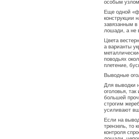
особым узлом
Еще одной «ф
конструкции н
завязанным в
лошади, а не 
Цвета вестер
а варианты ук
металлически
поводьях окол
плетение, буси
Выводные ого
Для выводки н
оголовья, так
большей проч
строгим жере
усиливают вш
Если на выво
трензель, то 
контроля спро
лошади, цепо