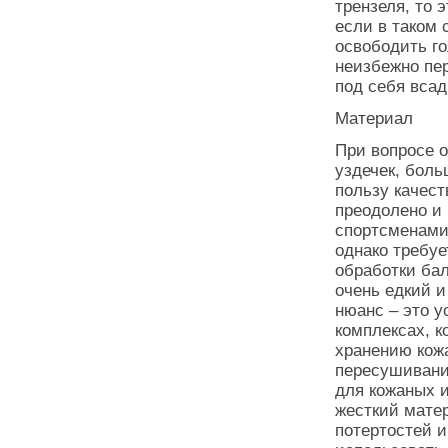
трензеля, то 
если в таком 
освободить го
неизбежно пер
под себя всад
Материал
При вопросе 
уздечек, боль
пользу качест
преодолено и
спортсменами.
однако требу
обработки ба
очень едкий и
нюанс – это 
комплексах, к
хранению кож
пересушивани
для кожаных и
жесткий матер
потертостей и