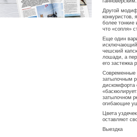
ганноверским.
Другой модиф
конкуристов, 
более тонкие
что «сопля» с
Еще один вар
исключающий 
чешский капсю
лошади, а пер
его застежка 
Современные 
затылочным р
дискомфорта о
«баскюлирует»
затылочном р
огибающие у
Цвета уздечек
оставляют св
Выездка