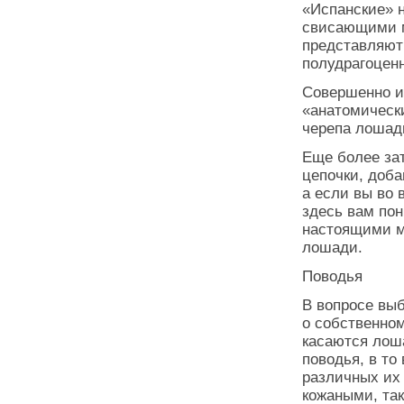
«Испанские» 
свисающими м
представляют
полудрагоцен
Совершенно и
«анатомическ
черепа лошади
Еще более за
цепочки, доб
а если вы во 
здесь вам пон
настоящими м
лошади.
Поводья
В вопросе выб
о собственном
касаются лоша
поводья, в то
различных их
кожаными, так