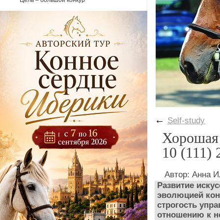
Цель – большой конкур
←
Self-study
Хорошая 
10 (111) 
Автор: Анна 
Развитие искус
эволюцией кон
строгость упр
отношению к не