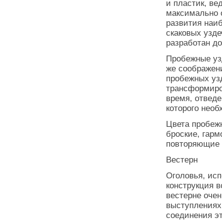
и пластик, ве
максимально 
развития наи
скаковых узде
разработан д
Пробежные уз
же соображени
пробежных узд
трансформиров
время, отведе
которого необ
Цвета пробежн
броские, гар
повторяющие 
Вестерн
Оголовья, исп
конструкция в
вестерне очен
выступлениях 
соединения эт