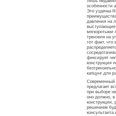
лишь недавно
особенности 
Это уздечка R
преимущества
давления на 
выступающие 
мягкоротыми 
трензеля на у
тот факт, что
распределяет
сосредотачива
фиксирует чел
конструкция п
безтрензельно
капцунг для р
Современный 
предлагает вс
при выборе не
оно должно, в
конструкции, 
решением буд
консультанта 