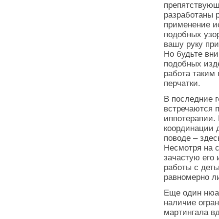
препятствующ
разработаны 
применение и
подобных узо
вашу руку пр
Но будьте вн
подобных изд
работа таким
перчатки.
В последние 
встречаются 
иппотерапии.
координации 
поводе – зде
Несмотря на 
зачастую его 
работы с деть
равномерно ли
Еще один нюан
наличие огран
мартингала вд