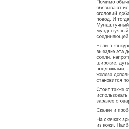
Помимо обычн
обязывают исп
оголовий доб
повод. И тог
Мундштучный 
мундштучный п
соединяющей о
Если в конкур
выездке эта д
сопли, напро
широкие, дут
подложками, -
железа допол
становится по
Стоит также о
использовать 
заранее огова
Скачки и проб
На скачках зр
из кожи. Наи