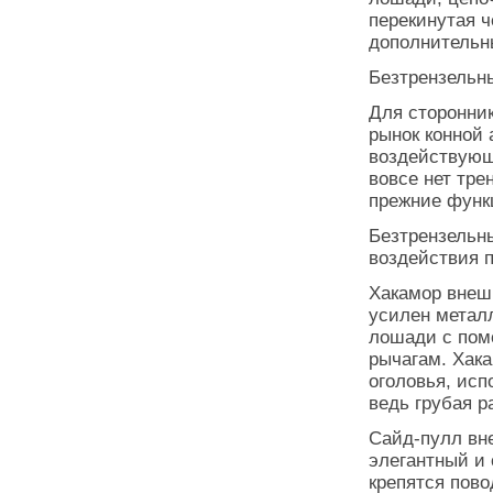
перекинутая ч
дополнительн
Безтрензельн
Для сторонник
рынок конной 
воздействующи
вовсе нет тре
прежние функ
Безтрензельны
воздействия п
Хакамор внеш
усилен метал
лошади с пом
рычагам. Хака
оголовья, исп
ведь грубая р
Сайд-пулл вне
элегантный и 
крепятся пово