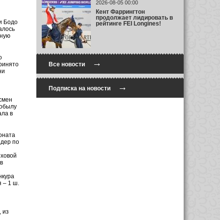
2026-08-05 00:00
Кент Фаррингтон
продолжает лидировать в
и Бодо
рейтинге FEI Longines!
алось
чную
о
→
принято
Все новости
ни
→
Подписка на новости
смен
кобылу
ала в
оната
идер по
рховой
в
нкура
 – 1 ш.
 из