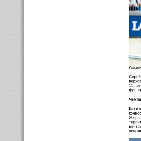
Рихард 
Серебр
верхов
11-лет
франц
Чемпи
Как и 
коннос
Жюра 
террит
центра
чемпи