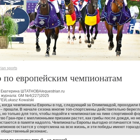
ian sports
 по европейским чемпионатам
 Екатерина ШТАТНОВА/equestrian.ru
 журнала: GM №4(227)2025
FEI/Lukasz Kowalski
 когда чемпионаты Европы в год, следующий за Олимпиадой, проходили 
 – прошли. В начале сезона многие топ-спортсмены действительно берегл
 но только для того, чтобы подойти к чемпионатам на пике спортивной ф
во Гран-при с миллионными призами растет, как грибы после дождя, но н
стаются в памяти надолго. Чемпионаты Европы выгодно отличаются тем,
мпионов остается у спортсмена на всю жизнь, и эти победы имеют горазд
 общественный резонанс.