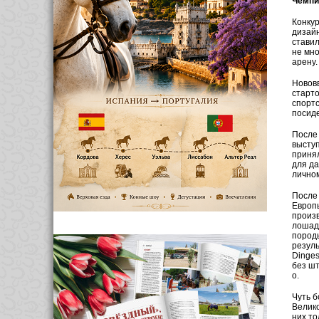
Чемпи
Конкур
дизайн
ставил
не мно
арену
Нововв
старто
спорт­
посиде
После 
выступ
принял
для да
личном
После 
Европы
произв
лошад
породы
резуль
Dinges
без шт
о.
Чуть б
Велико
них то