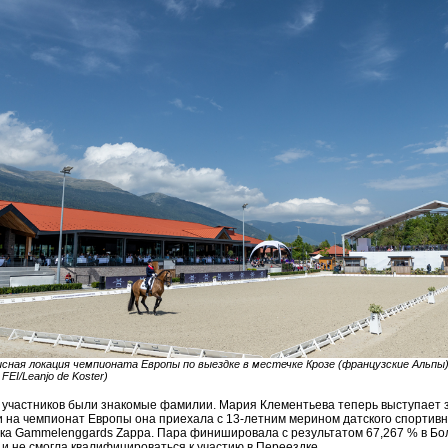
сная локация чемпионата Европы по выездке в местечке Крозе (французские Альпы
FEI/Leanjo de Koster)
 участников были знакомые фамилии. Мария Клементьева теперь выступает 
и на чемпионат Европы она приехала с 13-летним мерином датского спортивн
ука Gammelenggards Zappa. Пара финишировала с результатом 67,267 % в Б
 и не смогла квалифицироваться к участию в Переездке.