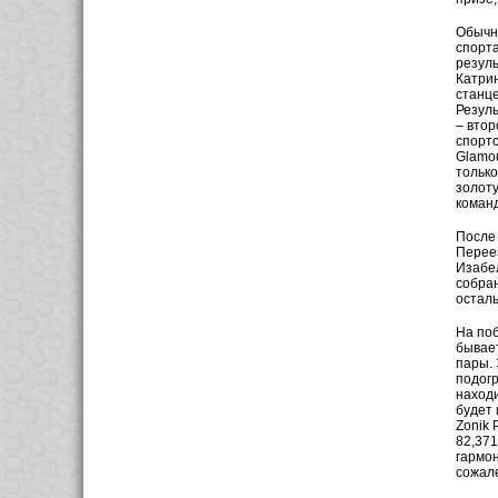
Обычно
спорта
резуль
Катрин
станце
Резуль
– втор
спорт­
Glamou
только
золоту
команд
После 
Переез
Изабел
собран
остал
На поб
бывает
пары. 
подогр
находи
будет 
Zonik 
82,371
гармон
сожале