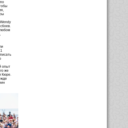
 по
чтобы
я,
еры
и Wendy
 сбоев.
 любом
,
ли
,1
списать
о
й опыт
го же
и Кюре.
ежде
рин