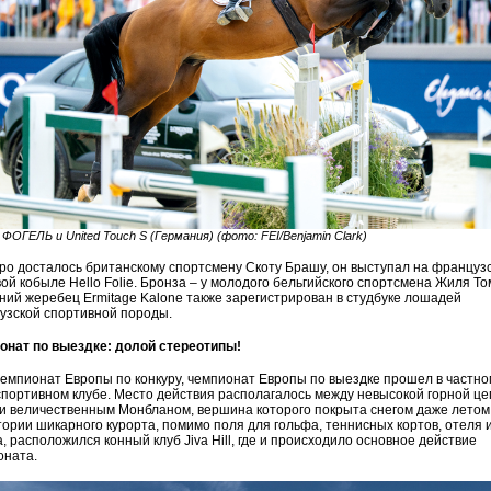
ФОГЕЛЬ и United Touch S (Германия) (фото: FEI/Benjamin Clark)
о досталось британскому спортсмену Скоту Брашу, он выступал на француз
ой кобыле Hello Folie. Бронза – у молодого бельгийского спортсмена Жиля То
ний жеребец Ermitage Kalone также зарегистрирован в студбуке лошадей
узской спортивной породы.
онат по выездке: долой стереотипы!
чемпионат Европы по конкуру, чемпионат Европы по выездке прошел в частно
портивном клубе. Место действия располагалось между невысокой горной ц
и величественным Монбланом, вершина которого покрыта снегом даже летом
ории шикарного курорта, помимо поля для гольфа, теннисных кортов, отеля и
, расположился конный клуб Jiva Hill, где и происходило основное действие
оната.