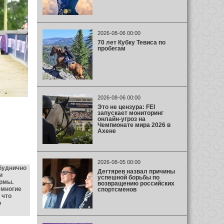
2026-08-06 00:00
70 лет Кубку Тевиса по
пробегам
2026-08-06 00:00
Это не цензура: FEI
запускает мониторинг
онлайн-угроз на
Чемпионате мира 2026 в
Ахене
2026-08-05 00:00
буднично
Дегтярев назвал причины
и
успешной борьбы по
ормы.
возвращению российских
емногие
спортсменов
 что
о