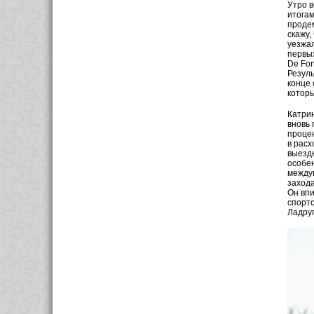
Утро в
итогам
продем
скажу,
уезжал
первых
De Fon
Резуль
конце 
которы
Катрин
вновь 
процен
в расх
выездк
особен
междун
захода
Он впи
спортс
Ладруп