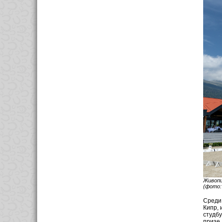
Живопи
(фото: 
Среди
Кипр, 
студб
призе,