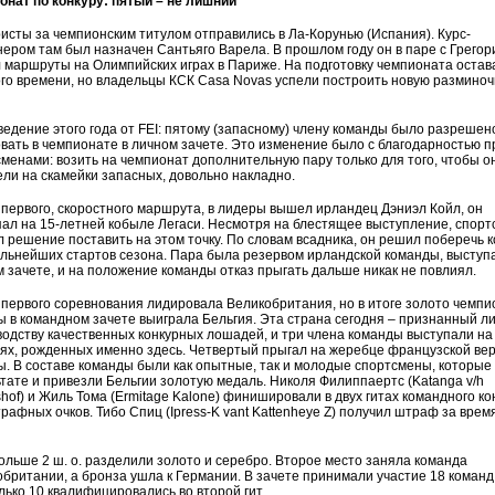
онат по конкуру: пятый – не лишний
исты за чемпионским титулом отправились в Ла-Корунью (Испания). Курс-
ером там был назначен Сантьяго Варела. В прошлом году он в паре с Грегор
 маршруты на Олимпийских играх в Париже. На подготовку чемпионата остав
го времени, но владельцы КСК Casa Novas успели построить новую размино
.
едение этого года от FEI: пятому (запасному) члену команды было разрешен
вать в чемпионате в личном зачете. Это изменение было с благодарностью 
сменами: возить на чемпионат дополнительную пару только для того, чтобы о
ли на скамейки запасных, довольно накладно.
первого, скоростного маршрута, в лидеры вышел ирландец Дэниэл Койл, он
ал на 15-летней кобыле Легаси. Несмотря на блестящее выступление, спорт
 решение поставить на этом точку. По словам всадника, он решил поберечь 
льнейших стартов сезона. Пара была резервом ирландской команды, выступ
 зачете, и на положение команды отказ прыгать дальше никак не повлиял.
первого соревнования лидировала Великобритания, но в итоге золото чемпи
 в командном зачете выиграла Бельгия. Эта страна сегодня – признанный л
одству качественных конкурных лошадей, и три члена команды выступали на
ях, рожденных именно здесь. Четвертый прыгал на жеребце французской ве
. В составе команды были как опытные, так и молодые спортсмены, которые 
тате и привезли Бельгии золотую медаль. Николя Филиппаертс (Katanga v/h
hof) и Жиль Тома (Ermitage Kalone) финишировали в двух гитах командного ко
рафных очков. Тибо Спиц (Ipress-K vant Kattenheye Z) получил штраф за время
ольше 2 ш. о. разделили золото и серебро. Второе место заняла команда
британии, а бронза ушла к Германии. В зачете принимали участие 18 команд,
лько 10 квалифицировались во второй гит.