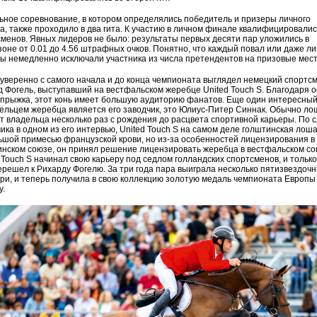
ное соревнование, в котором определялись победитель и призеры личного
, также проходило в два гита. К участию в личном финале квалифицировалис
менов. Явных лидеров не было: результаты первых десяти пар уложились в
оне от 0.01 до 4.56 штрафных очков. Понятно, что каждый повал или даже л
ы немедленно исключали участника из числа претендентов на призовые мес
уверенно с самого начала и до конца чемпионата выглядел немецкий спортс
 Фогель, выступавший на вестфальском жеребце United Touch S. Благодаря 
прыжка, этот конь имеет большую аудиторию фанатов. Еще один интересный
ельцем жеребца является его заводчик, это Юлиус-Питер Синнак. Обычно л
 владельца несколько раз с рождения до расцвета спортивной карьеры. По 
ика в одном из его интервью, United Touch S на самом деле голштинская лоша
шой примесью французской крови, но из-за особенностей лицензирования в
нском союзе, он принял решение лицензировать жеребца в вестфальском со
 Touch S начинал свою карьеру под седлом голландских спортсменов, и только
ерешел к Рихарду Фогелю. За три года пара выиграла несколько пятизвездоч
ри, и теперь получила в свою коллекцию золотую медаль чемпионата Европы
у.