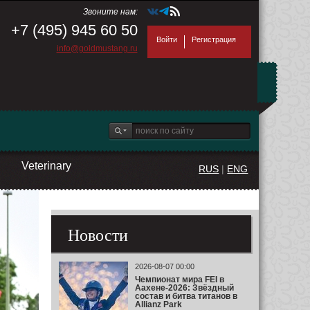
Звоните нам:
+7 (495) 945 60 50
Войти
Регистрация
info@goldmustang.ru
Veterinary
RUS
|
ENG
Новости
2026-08-07 00:00
Чемпионат мира FEI в
Аахене-2026: Звёздный
состав и битва титанов в
Allianz Park