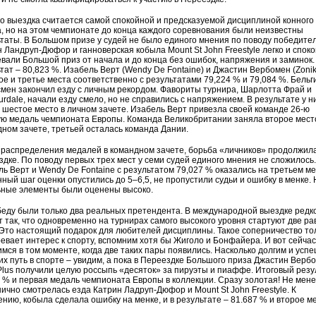
 выездка считается самой спокойной и предсказуемой дисциплиной конного
, но на этом чемпионате до конца каждого соревнования были неизвестны
таты. В Большом призе у судей не было единого мнения по поводу победител
 Ландруп-Дюфор и ганноверская кобыла Mount St John Freestyle легко и спок
вали Большой приз от начала и до конца без ошибок, напряжения и заминок.
тат – 80,823 %. Изабель Верт (Wendy De Fontaine) и Джастин Вербомен (Zonik
ое и третье места соответственно с результатами 79,224 % и 79,084 %. Бельг
смен закончил езду с личным рекордом. Фавориты турнира, Шарлотта Фрай и
rdale, начали езду смело, но не справились с напряжением. В результате у н
 шестое место в личном зачете. Изабель Верт привезла своей команде 26-ю
ю медаль чемпионата Европы. Команда Великобритании заняла второе мест
ном зачете, третьей осталась команда Дании.
распределения медалей в командном зачете, борьба «личников» продолжила
дке. По поводу первых трех мест у семи судей единого мнения не сложилось.
ь Верт и Wendy De Fontaine с результатом 79,027 % оказались на третьем ме
ный шаг оценки опустились до 5–6,5, не пропустили судьи и ошибку в менке. 
ьные элементы были оценены высоко.
еду были только два реальных претендента. В международной выездке редк
 так, что одновременно на турнирах самого высокого уровня стартуют две р
Это настоящий подарок для любителей дисциплины. Такое соперничество то
евает интерес к спорту, вспомним хотя бы Жиголо и Бонфайера. И вот сейча
мся в том моменте, когда две таких пары появились. Насколько долгим и усп
их путь в спорте – увидим, а пока в Переездке Большого приза Джастин Верб
Plus получили целую россыпь «десяток» за пируэты и пиаффе. Итоговый резу
 % и первая медаль чемпионата Европы в коллекции. Сразу золотая! Не мен
ично смотрелась езда Катрин Ладруп-Дюфор и Mount St John Freestyle. К
нию, кобыла сделала ошибку на менке, и в результате – 81.687 % и второе ме