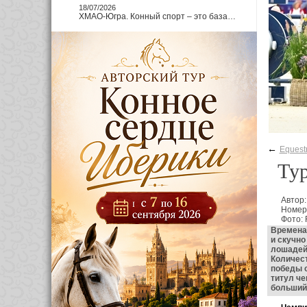
18/07/2026
ХМАО-Югра. Конный спорт – это база…
←
Equestr
Тур
Автор:
Номер
Фото: 
Времена,
и скучно
лошадей,
Количест
победы о
титул че
больший