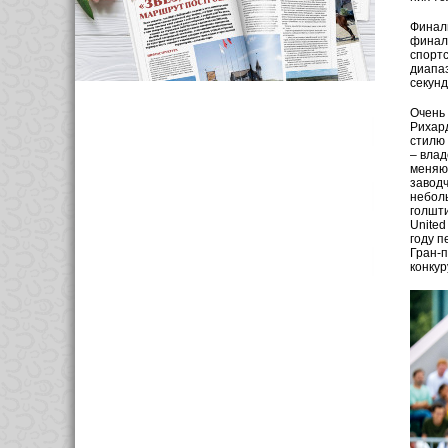
Финаль
финала
спортс
диапаз
секунд
Очень 
Рихард
стилю 
– влад
меняют
заводч
неболь
голшти
United
году п
Гран-п
конкур