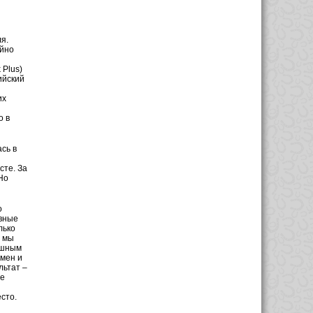
я.
ойно
 Plus)
ийский
их
о в
сь в
сте. За
Но
о
авные
лько
с мы
ешным
омен и
льтат –
ее
сто.