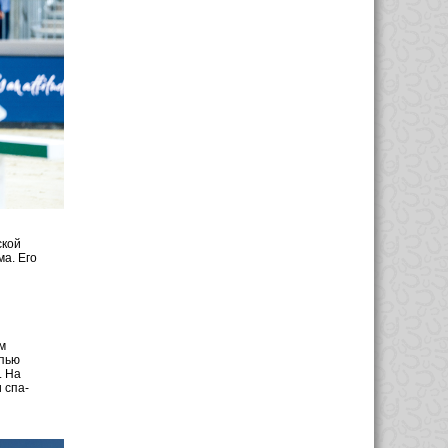
ской
ма. Его
м
епью
. На
 спа-