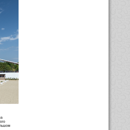
)
за
ого
ольшом