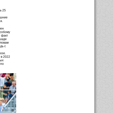
ь 25
ишние
та.
мен
особому
 факт
ошади
словам
дь с
юзе.
 в 2022
ных
 по