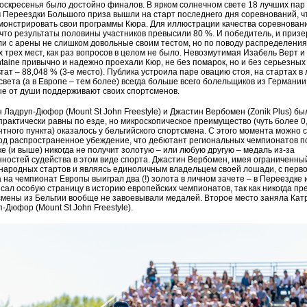
оскресенья было достойно финалов. В ярком солнечном свете 18 лучших пар
 Переездки Большого приза вышли на старт последнего дня соревнований, 
онстрировать свои программы Кюра. Для иллюстрации качества соревновани
 что результаты половины участников превысили 80 %. И победитель, и приз
и с арены не слишком довольные своим тестом, но по поводу распределения
 трех мест, как раз вопросов в целом не было. Невозмутимая Изабель Верт 
taine привычно и надежно проехали Кюр, не без помарок, но и без серьезных
тат – 88,048 % (3-е место). Публика устроила паре овацию стоя, на стартах в
света (а в Европе – тем более) всегда больше всего болельщиков из Германии
е от души поддерживают своих спортсменов.
 Ладруп-Дюфор (Mount St John Freestyle) и Джастин Вербомен (Zonik Plus) бы
практически равны по езде, но микроскопическое преимущество (чуть более 0
тного пункта) оказалось у бельгийского спортсмена. С этого момента можно 
од распространенное убеждение, что дебютант региональных чемпионатов п
е (и выше) никогда не получит золотую – или любую другую – медаль из-за
ностей судейства в этом виде спорта. Джастин Вербомен, имея ограниченны
ародных стартов и являясь единоличным владельцем своей лошади, с перво
 на чемпионат Европы выиграл два (!) золота в личном зачете – в Переездке 
сал особую страницу в историю европейских чемпионатов, так как никогда пр
мены из Бельгии вообще не завоевывали медалей. Второе место заняла Кат
-Дюфор (Mount St John Freestyle).