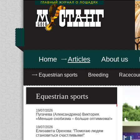
ГЛАВНЫЙ ЖУРНАЛ О ЛОШАДЯХ
Home
Articles
About us
Equestrian sports
Breeding
Racecou
Equestrian sports
19/07/2026
Пугачева (Александрина) Виктория.
«Меньше снобизма – больше оптимизма!»
19/07/2026
Елизавета Орехова: "Помогаю людям
становиться счастливыми!"