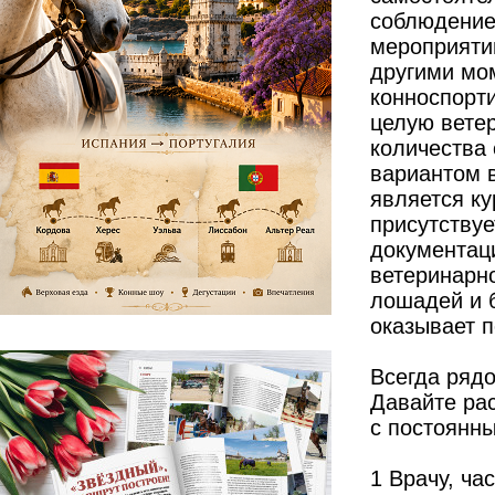
соблюдение
мероприятий
другими мо
конноспорти
целую ветер
количества
вариантом 
является ку
присутствуе
документаци
ветеринарно
лошадей и 
оказывает 
Всегда ряд
Давайте ра
с постоянн
1 Врачу, ч