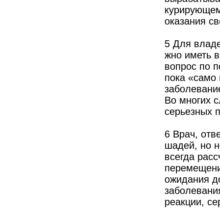
курирующему
оказания с
5 Для влад
жно иметь 
вопрос по п
пока «само 
заболевани
Во многих с
серьезных 
6 Врач, от
шадей, но 
всегда расс
перемещени
ожидания до
заболевания
реакции, се