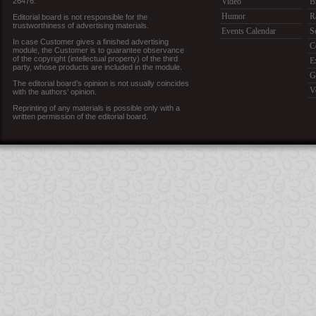
26476.
Video
B
Humor
R
Editorial board is not responsible for the
trustworthiness of advertising materials.
Events Calendar
S
In case Customer gives a finished advertising
C
module, the Customer is to guarantee observance
of the copyright (intellectual property) of the third
E
party, whose products are included in the module.
G
The editorial board’s opinion is not usually coincides
V
with the authors’ opinion.
Reprinting of any materials is possible only with a
written permission of the editorial board.