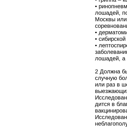
• ринопнев
лошадей, п
Москвы или
соревнован
• дерматоми
• сибирской 
• лептоспир
заболевани
лошадей, а 
2 Должна б
случную бол
или раз в 
выезжающих
Исследован
дится в бла
вакциниров
Исследован
неблагопол