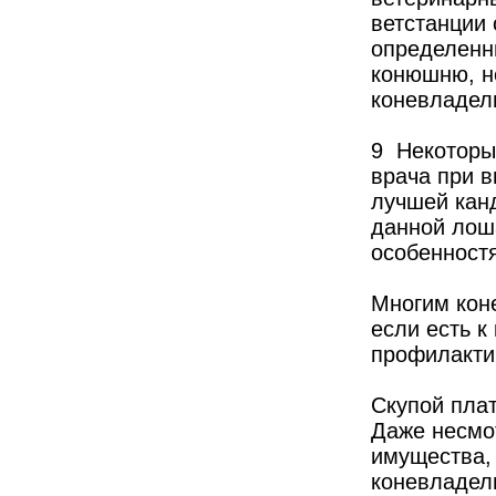
ветстанции
определенн
конюшню, н
коневладел
9 Некоторы
врача при в
лучшей кан
данной лош
особенност
Многим кон
если есть к
профилакти
Скупой пла
Даже несмо
имущества,
коневладель