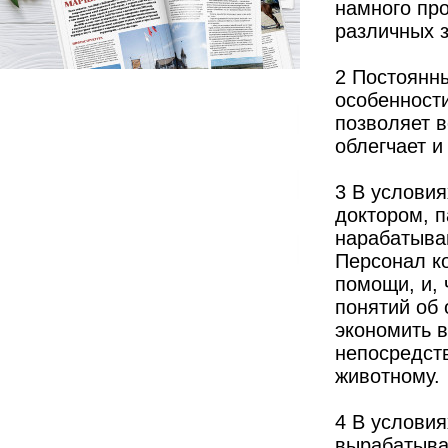
намного пр
различных 
2 Постоянны
особенност
позволяет в
облегчает и
3 В услови
доктором, 
нарабатыва
Персонал к
помощи, и, 
понятий об 
экономить в
непосредст
животному.
4 В условия
вырабатыва