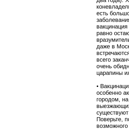
два года). 
коневладел
есть больш
заболевания
вакцинация 
равно остаю
вразумител
даже в Моск
встречаютс
всего зака
очень обид
царапины ил
• Вакцинац
особенно а
городом, н
выезжающих 
существуют
Поверьте, п
возможного