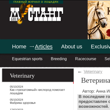
ГЛАВНЫЙ ЖУРНАЛ О ЛОШАДЯХ
Home
Articles
About us
Exclusiv
Equestrian sports
Breeding
Racecourse
Sel
←
Veterinary
Veterinary
Ветерин
05/10/2024
Как «трехатомный» кислород помогает
Автор: Анна 
лошадям
В последние г
05/10/2024
предоставлен 
Фабрика здоровья
возможностей.
17/02/2023