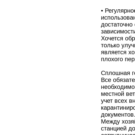
• Регулярно
использова
достаточно 
зависимости
Хочется обр
только улу
является хо
плохого пе
Сплошная г
Все обязат
необходимо
местной ве
учет всех 
карантинир
документов
Между хозя
станцией д