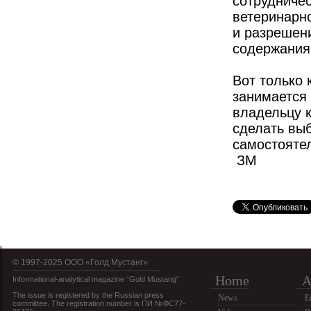
сотрудниче
ветеринарн
и разрешен
содержания 
Вот только 
занимается
владельцу 
сделать вы
самостояте
ЗМ
© 1997-2025 OOO «Голд Мустанг»
Home
A
Informational-analytical magazine “Gold Mustang”
The issue is registered by the Russian press
News
E
committee. The registration number is ПИ №ФС77-