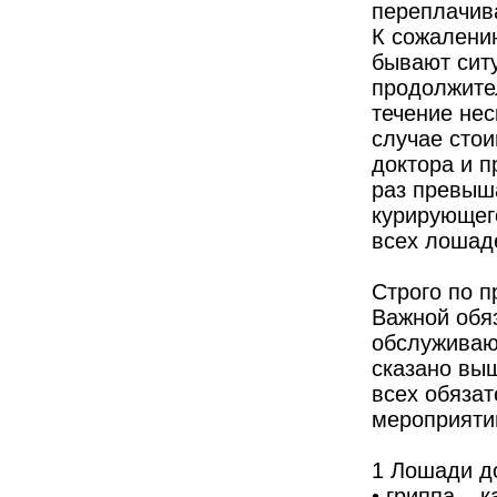
переплачива
К сожалению
бывают ситу
продолжите
течение нес
случае стои
доктора и 
раз превыш
курирующего
всех лошад
Строго по 
Важной обя
обслуживаю
сказано вы
всех обяза
мероприятий
1 Лошади д
• гриппа – 