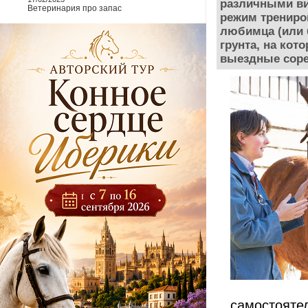
различными ви
Ветеринария про запас
режим трениров
любимца (или б
грунта, на ко
выездные сорев
самостоятел