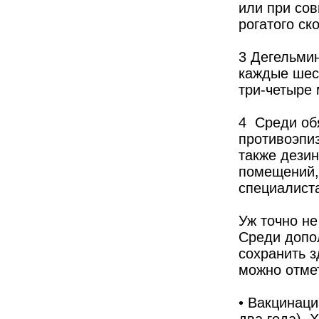
или при со
рогатого ско
3 Дегельми
каждые шес
три-четыре
4 Среди об
противоэпи
также дезин
помещений,
специалиста
Уж точно н
Среди допо
сохранить 
можно отме
• Вакцинаци