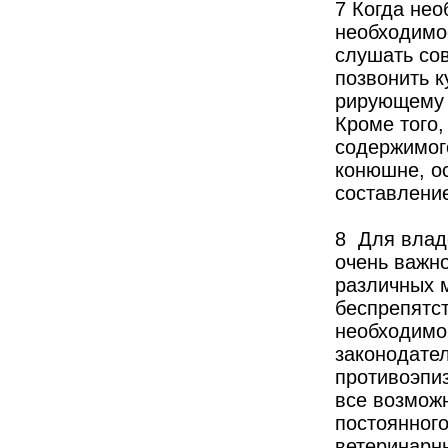
7 Когда нео
необходимо
слушать со
позвонить к
рирующему 
Кроме того,
содержимог
конюшне, о
составлени
8 Для влад
очень важно
различных м
беспрепятс
необходимо
законодате
противоэпи
все возмож
постоянного
ветеринарн