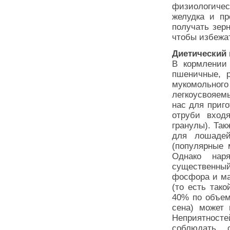
физиологиче
желудка и пр
получать зер
чтобы избежа
Диетический
В кормлении
пшеничные, р
мукомольно
легкоусвояем
нас для приг
отруби вход
гранулы). Так
для лошадей
(популярные 
Однако нар
существенны
фосфора и ма
(то есть так
40% по объему
сена) может 
Неприятнос
соблюдать 