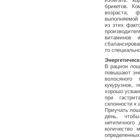
избегать: к
брикетов. К
возраста, ф
выполняемой 
из этих факт
производител
витаминов 
сбалансирова
то специально
Энергетическ
В рацион лош
повышают эне
волосяного
кукурузное, 
хорошо усваи
при гастрит
склонности к 
Приучать лоша
день, чтоб
нетипичного 
количество 
определенны