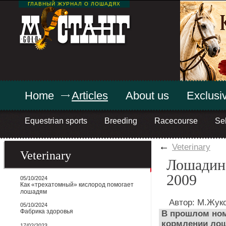
ГЛАВНЫЙ ЖУРНАЛ О ЛОШАДЯХ
Home
Articles
About us
Exclusiv
Equestrian sports
Breeding
Racecourse
Sel
←
Veterinary
Veterinary
Лошадино
2009
05/10/2024
Как «трехатомный» кислород помогает
лошадям
Автор: М.Жук
05/10/2024
Фабрика здоровья
В прошлом ном
кормлении лош
17/02/2023