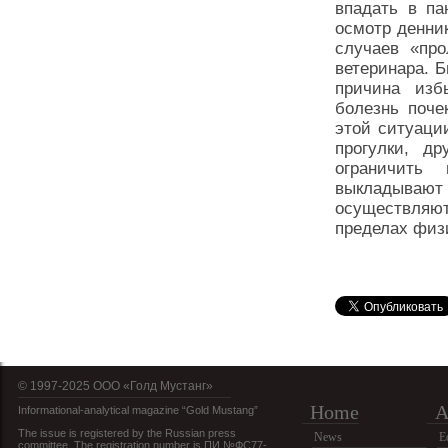
впадать в па
осмотр денни
случаев «про
ветеринара. 
причина изб
болезнь поче
этой ситуаци
прогулки, др
ограничить
выкладывают
осуществляю
пределах физ
© 1997-2025 OOO «Голд Мустанг»
Home
A
Informational-analytical magazine “Gold Mustang”
The issue is registered by the Russian press
News
E
committee. The registration number is ПИ №ФС77-