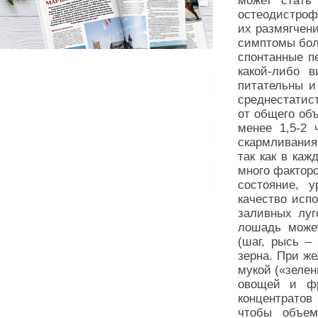
может стать
остеодистроф
их размягчен
симптомы боле
спонтанные п
какой-либо 
питательны и
среднестатис
от общего об
менее 1,5-2
скармливания
так как в каж
много факторо
состояние, у
качество исп
заливных луг
лошадь може
(шаг, рысь –
зерна. При ж
мукой («зеле
овощей и фр
концентратов
чтобы объе