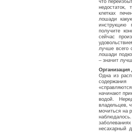
что переизбыт
недостаток,
клетках печ
лошади какую
инструкцию 
получите кон
сейчас прои
удовольствие
лучше всего 
лошади подко
– значит лучш
Организация 
Одна из расп
содержания
«справляютс
начинают прик
водой. Нер
владельцев, ч
мочиться на р
наблюдалось.
заболеваниях 
несахарный д