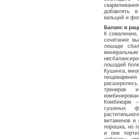
скармливани
добавлять в
кальций и фо
Баланс в рац
К сожалению, 
сочетание вы
лошади сбал
минеральным 
несбалансир
лошадей боле
Кушинга, миог
пищеварени
расширились 
тренеров и
комбинирован
Комбикорм –
сушеных фр
растительно
витаминов и 
порошка, но 
и они порти