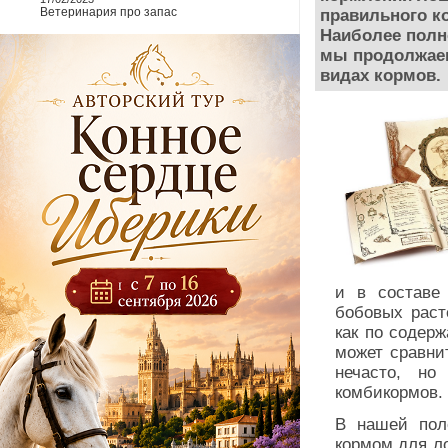
Ветеринария про запас
правильного к
Наиболее полн
мы продолжаем 
видах кормов.
и в составе
бобовых раст
как по содер
может сравнит
нечасто, но
комбикормов.
В нашей пол
кормом для ло