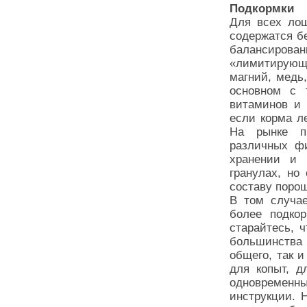
Подкормки
Для всех лош
содержатся б
балансиров
«лимитирующ
магний, медь,
основном с 
витаминов и 
если корма л
На рынке пр
различных ф
хранении и 
гранулах, но
составу поро
В том случа
более подкор
старайтесь, 
большинства 
общего, так и
для копыт, 
одновремен
инструкции. 