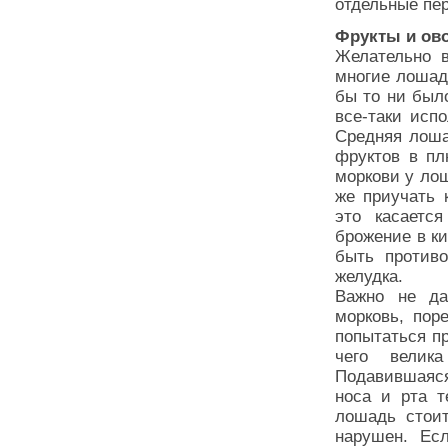
отдельные пер
Фрукты и ов
Желательно 
многие лошади
бы то ни был
все-таки исп
Средняя лоша
фруктов в пл
моркови у ло
же приучать 
это касается
брожение в ки
быть противо
желудка.
Важно не да
морковь, пор
попытаться пр
чего велика
Подавившаяся
носа и рта т
лошадь стоит
нарушен. Ес