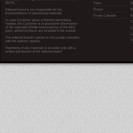
26476.
Video
B
Humor
R
Editorial board is not responsible for the
trustworthiness of advertising materials.
Events Calendar
S
In case Customer gives a finished advertising
C
module, the Customer is to guarantee observance
of the copyright (intellectual property) of the third
E
party, whose products are included in the module.
G
The editorial board’s opinion is not usually coincides
V
with the authors’ opinion.
Reprinting of any materials is possible only with a
written permission of the editorial board.