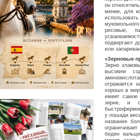
он относител
менее, для 
использова
мукомольного
рисовые, п
усваиваемост
подвергают д
или запарива
«Зерновые 
Зерно злаков
высоким со
аминокислота
отражается н
хорошо в мер
имеет самое 
зерне, и 
быстрофермен
у лошади весь
название бол
ограничивает
беден кальц