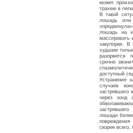
может произо
трахею в легк
В такой ситу
лошадь или
«продвинула» 
лошадь на к
массировать 
закупорки. В
худшем тольк
разорвется 
срочно звони
спазмолити
доступный се
Устранение з
случаев кон
застрявшего 
через зонд 
обволакива
застрявшего
лошади более
повреждения 
скорее всего,