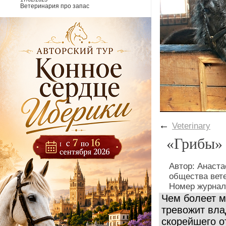
Ветеринария про запас
←
Veterinary
«Грибы» 
Автор: Анаста
общества вет
Номер журнал
Чем болеет м
тревожит вла
скорейшего о