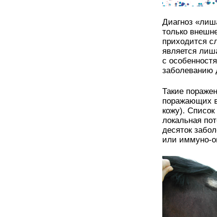
Диагноз «лиша
только внешне
приходится с
является лиш
с особенностя
заболеванию 
Такие поражен
поражающих в
кожу). Список
локальная по
десяток забо
или иммуно-о