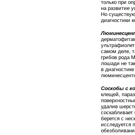
только при оп
на развитие 
Но существую
диагностики к
Люминесцент
дерматофитам
ультрафиолет
самом деле, 
грибов рода M
лошади не та
в диагностик
люминесцентн
Соскобы с к
клещей, пара
поверхностным
удалив шерст
соскабливает 
берется с нес
исследуется п
обезболивани