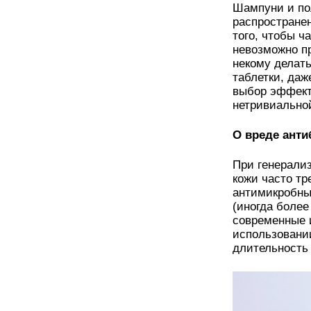
Шампуни и по
распространен
того, чтобы ч
невозможно п
некому делать
таблетки, да
выбор эффект
нетривиально
О вреде анти
При генерали
кожи часто т
антимикробны
(иногда боле
современные 
использовании
длительность