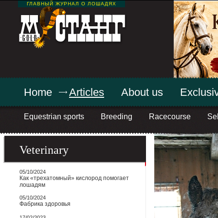
ГЛАВНЫЙ ЖУРНАЛ О ЛОШАДЯХ
Home
Articles
About us
Exclusiv
Equestrian sports
Breeding
Racecourse
Sel
Veterinary
05/10/2024
Как «трехатомный» кислород помогает
лошадям
05/10/2024
Фабрика здоровья
17/02/2023