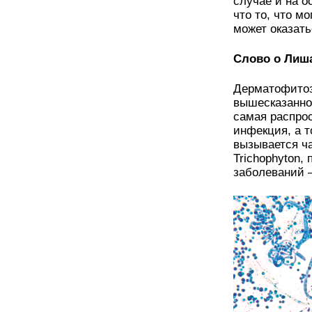
случае и на о
что то, что м
может оказать
Слово о Лиш
Дерматофитоз
вышесказанног
самая распрос
инфекция, а 
вызывается ч
Trichophyton,
заболеваний 