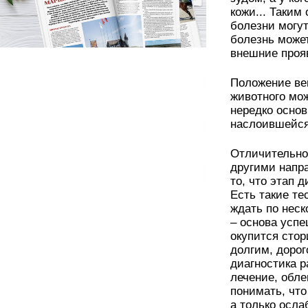
кожи... Таким
болезни могут
болезнь может
внешние проя
Положение ве
животного мо
нередко основ
наслоившейся
Отличительно
другими напр
то, что этап 
Есть такие те
ждать по неск
– основа успе
окупится сто
долгим, дорог
диагностика р
лечение, обл
понимать, что
а только осл