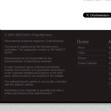
© 1997-2025 OOO «Голд Мустанг»
Home
A
Informational-analytical magazine “Gold Mustang”
The issue is registered by the Russian press
News
E
committee. The registration number is ПИ №ФС77-
26476.
Video
B
Humor
R
Editorial board is not responsible for the
trustworthiness of advertising materials.
Events Calendar
S
In case Customer gives a finished advertising
C
module, the Customer is to guarantee observance
of the copyright (intellectual property) of the third
E
party, whose products are included in the module.
G
The editorial board’s opinion is not usually coincides
V
with the authors’ opinion.
Reprinting of any materials is possible only with a
written permission of the editorial board.