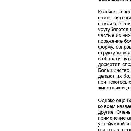
Конечно, в не
самостоятельн
самоизлечени
усугубляется
частые из них
поражение бол
форму, сопр
структуры кож
в области пут
дерматит, спр
Большинство 
делают их бо
при некоторых
животных и д
Однако еще бо
ко всем назв
другие. Очень
применение а
устойчивой и
оказаться не