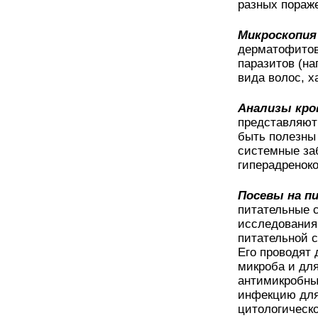
разных пораже
Микроскопия
дерматофитов
паразитов (на
вида волос, х
Анализы кро
представляют
быть полезны 
системные за
гиперадреноко
Посевы на п
питательные с
исследования
питательной 
Его проводят
микроба и для
антимикробны
инфекцию для
цитологическ