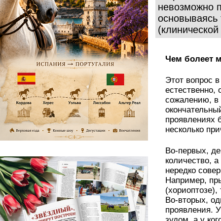
невозможно п
основываясь 
(клинической 
Чем болеет 
Этот вопрос в
естественно, 
сожалению, в
окончательны
проявлениях б
несколько пр
Во-первых, д
количество, а
нередко сове
Например, пры
(хориоптозе),
Во-вторых, од
проявления. У
зудом, а у ко