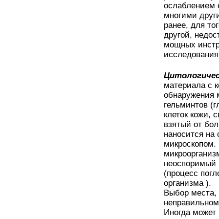
ослаблением 
многими други
ранее, для то
другой, недос
мощных инстр
исследования
Цитологичес
материала с к
обнаружения м
гельминтов (г
клеток кожи,
взятый от бол
наносится на 
микроскопом.
микроорганизм
неоспоримый 
(процесс пог
организма ).
Выбор места, 
неправильном
Иногда может 