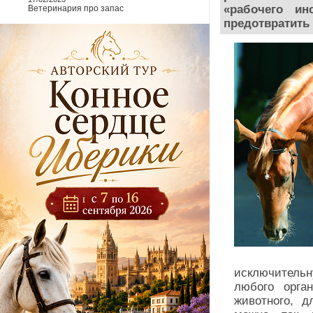
«рабочего ин
Ветеринария про запас
предотвратить 
исключительн
любого орга
животного, д