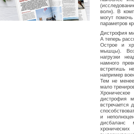
(исследован
волн). В ком
могут помочь
параметров кр
Дистрофия м
А теперь рас
Острое и хр
мышцы). Воз
нагрузки неа
намного пре
встретишь не
например вое
Тем не мене
мало трениро
Хроническое
дистрофия ми
встречается 
способствоват
и неполноце
дисбаланс 
хронически