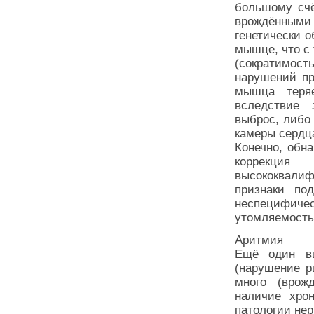
большому счё
врождённым
генетически 
мышце, что с
(сократимост
нарушений пр
мышца теряе
вследствие 
выброс, либо 
камеры сердц
Конечно, обн
коррекц
высококвали
признаки п
неспецифиче
утомляемость и
Аритмия
Ещё один ви
(нарушение р
много (врожд
наличие хрон
патологии нер