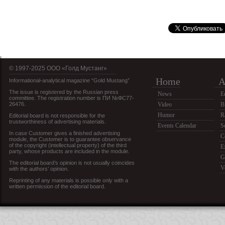
© 1997-2025 OOO «Голд Мустанг»
Home
A
Informational-analytical magazine “Gold Mustang”
The issue is registered by the Russian press
News
E
committee. The registration number is ПИ №ФС77-
26476.
Video
B
Humor
R
Editorial board is not responsible for the
trustworthiness of advertising materials.
Events Calendar
S
In case Customer gives a finished advertising
C
module, the Customer is to guarantee observance
of the copyright (intellectual property) of the third
E
party, whose products are included in the module.
G
The editorial board’s opinion is not usually coincides
V
with the authors’ opinion.
Reprinting of any materials is possible only with a
written permission of the editorial board.