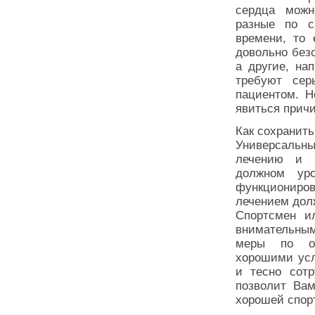
сердца можн
разные по с
времени, то
довольно без
а другие, на
требуют сер
пациентом. Н
явиться прич
Как сохранит
Универсальн
лечению и п
должном ур
функциониров
лечением дол
Спортсмен и
внимательным
меры по об
хорошими усл
и тесно сотр
позволит Ва
хорошей спор