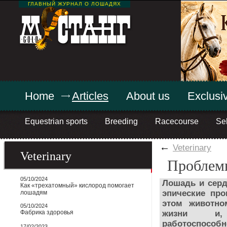
ГЛАВНЫЙ ЖУРНАЛ О ЛОШАДЯХ
Home
Articles
About us
Exclusiv
Equestrian sports
Breeding
Racecourse
Sel
←
Veterinary
Veterinary
Проблемы
05/10/2024
Лошадь и серд
Как «трехатомный» кислород помогает
эпические про
лошадям
этом животно
05/10/2024
Фабрика здоровья
жизни и, у
работоспособ
17/02/2023