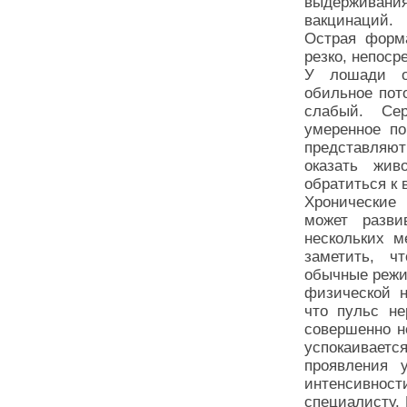
выдерживания
вакцинаций.
Острая форма
резко, непоср
У лошади о
обильное пот
слабый. Се
умеренное по
представляю
оказать жив
обратиться к 
Хронические
может разви
нескольких м
заметить, ч
обычные режи
физической н
что пульс не
совершенно н
успокаивае
проявления 
интенсивно
специалисту. 