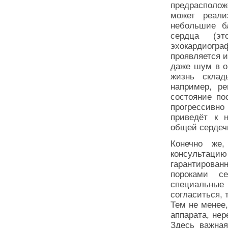
предрасполож
может реали
небольшие б
сердца (э
эхокардиограф
проявляется и
даже шум в о
жизнь склад
например, ре
состояние по
прогрессивно
приведёт к 
общей сердеч
Конечно же
консультаци
гарантирова
пороками с
специальны
согласиться, т
Тем не менее
аппарата, нер
Здесь важная