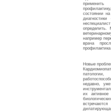
применить 
профилактику
состоянии на
диагностики
неспециали
определить.
ветеринарном
например пер
врача прос
профилактика 
Новые пробл
Кардиомиоп
патологии
работоспособ
недавно, уж
инструментал
их активное
биологическ
встречаются
дилатирующ