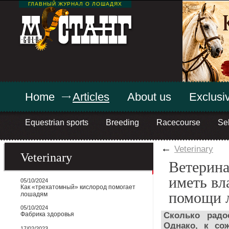
ГЛАВНЫЙ ЖУРНАЛ О ЛОШАДЯХ
Home
Articles
About us
Exclusiv
Equestrian sports
Breeding
Racecourse
Sel
←
Veterinary
Veterinary
Ветерина
иметь вл
05/10/2024
Как «трехатомный» кислород помогает
помощи л
лошадям
05/10/2024
Фабрика здоровья
Сколько радо
Однако, к со
17/02/2023