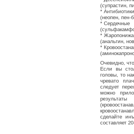
(супрастин, п
* Антибиотик
(неопен, пен-б
* Сердечные
(сульфакамфок
* Жаропониж
(анальгин, нов
* Кровоостан
(аминокапроно
Очевидно, что
Если вы стол
головы, то на
чревато пла
следует пер
можно прило
результат
(кровоостан
кровоостана
сделайте ин
составляет 2