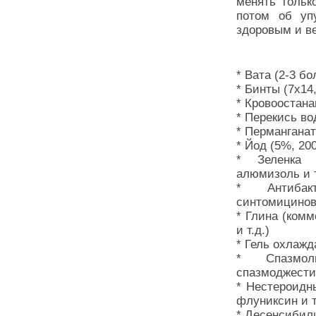
менять только
потом об уп
здоровым и 
* Вата (2-3 б
* Бинты (7х14,
* Кровоостан
* Перекись во
* Перманганат
* Йод (5%, 20
* Зеленка 
алюмизоль и т
* Антибак
синтомицинова
* Глина (ком
и т.д.)
* Гель охлаж
* Спазмоли
спазмоджести
* Нестероидн
флуниксин и т
* Десенсиби