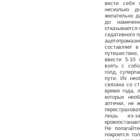
вести себя 
несколько 
желательно д
до намечен
отказывается 
седативного 
ацетопрамази
составляет в
путешествие,
ввести 5-10 
взять с собо
голд, суперл
пути. Их нео
связана со с
время года, 
которых необ
аптечки, не 
перестрахова
лишь из-з
кровоостанавл
Не полагайте
покроется то