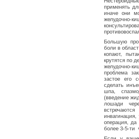
Нестероидн
применять дл
иначе они мо
желудочно
консульти
противовоспа
Большую про
боли в област
копают, пыта
крутятся по д
желудочно-к
проблема за
застое его 
сделать инъе
шпа, спазмо
(введение жид
лошади чер
встречаются 
инвагинация,
операция, да
более 3-5-ти 
Если у ваше