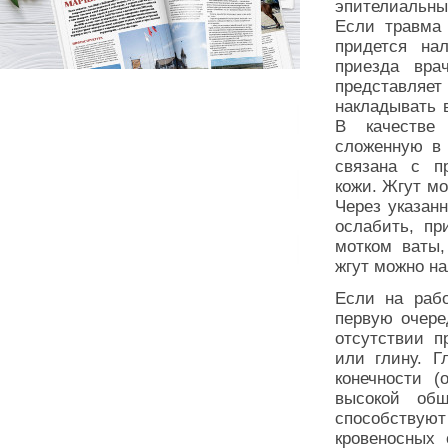
эпителиальны
Если травма 
придется на
приезда вра
представляет
накладывать 
В качестве
сложенную в 
связана с п
кожи. Жгут мо
Через указан
ослабить, пр
мотком ваты,
жгут можно на
Если на рабо
первую очере
отсутствии п
или глину. Г
конечности (
высокой об
способству
кровеносных