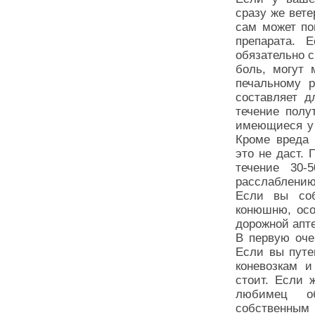
сразу же вете
сам может по
препарата. 
обязательно с
боль, могут 
печальному р
составляет д
течение полу
имеющиеся у 
Кроме вреда 
это не даст.
течение 30-
расслаблению
Если вы соб
конюшню, осо
дорожной апте
В первую оче
Если вы путе
коневозкам и
стоит. Если 
любимец об
собственным 