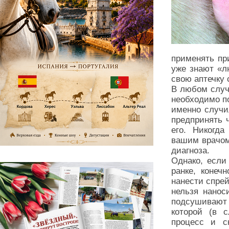
применять пр
уже знают «л
свою аптечку
В любом случ
необходимо по
именно случи
предпринять 
его. Никогда
вашим врачом
диагноза.
Однако, если
ранке, конеч
нанести спрей
нельзя нанос
подсушивают
которой (в с
процесс и ск