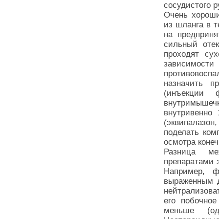
сосудистого р
Очень хороши
из шланга в т
на предприня
сильный отек
проходят сух
зависимост
противовосп
назначить п
(инъекции 
внутримышечн
внутривенно 
(эквипалазон
поделать ком
осмотра конеч
Разница ме
препаратами 
Например, ф
выраженным д
нейтрализова
его побочное
меньше (од