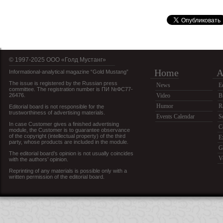
© 1997-2025 OOO «Голд Мустанг»
Home
A
Informational-analytical magazine “Gold Mustang”
The issue is registered by the Russian press
News
E
committee. The registration number is ПИ №ФС77-
26476.
Video
B
Humor
R
Editorial board is not responsible for the
trustworthiness of advertising materials.
Events Calendar
S
In case Customer gives a finished advertising
C
module, the Customer is to guarantee observance
of the copyright (intellectual property) of the third
E
party, whose products are included in the module.
G
The editorial board’s opinion is not usually coincides
V
with the authors’ opinion.
Reprinting of any materials is possible only with a
written permission of the editorial board.