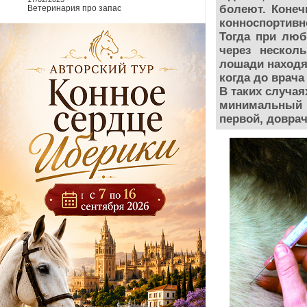
болеют. Конеч
Ветеринария про запас
конноспортивн
Тогда при люб
через нескол
лошади находя
когда до врача
В таких случая
минимальный 
первой, довра