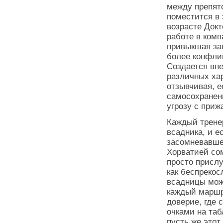
между препятс
поместится в 
возрасте Докт
работе в комп
привыкшая защ
более конфлик
Создается впе
различных хар
отзывчивая, е
самосохранен
угрозу с при
Каждый трене
всадника, и е
засомневавшег
Хорватией со
просто присл
как беспреко
всадницы може
каждый маршр
доверие, где
очками на таб
пусть же этот