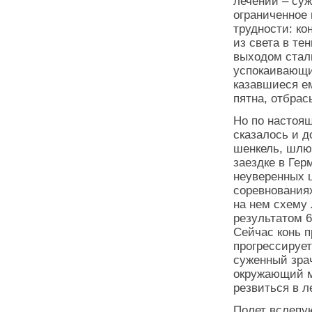
лечении – суж
ограниченное 
трудности: ко
из света в те
выходом стали
успокаивающи
казавшиеся е
пятна, отбра
Но по настоящ
сказалось и д
шенкель, шлюс
заездке в Гер
неуверенных ш
соревнования
на нем схему 
результатом 
Сейчас конь п
прогрессирует
суженный зрач
окружающий м
резвиться в л
Полет вслепу