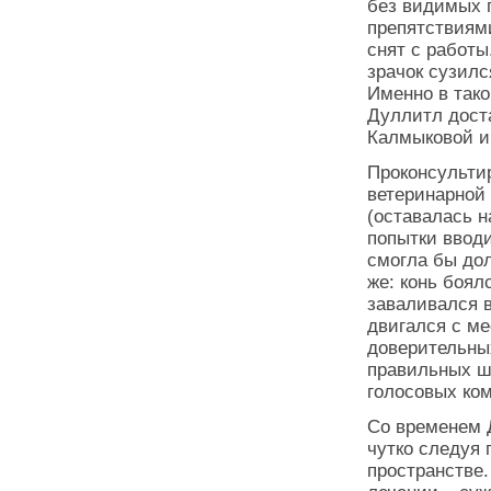
без видимых 
препятствиями
снят с работы
зрачок сузилс
Именно в так
Дуллитл дост
Калмыковой и
Проконсульти
ветеринарной 
(оставалась н
попытки вводи
смогла бы до
же: конь боял
заваливался в
двигался с м
доверительны
правильных ш
голосовых ко
Со временем Д
чутко следуя 
пространстве.