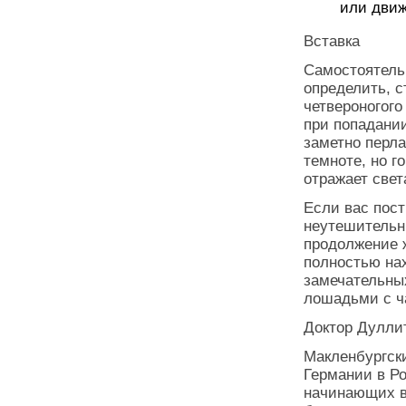
или движ
Вставка
Самостоятель
определить, с
четвероногого
при попадании
заметно перла
темноте, но г
отражает свет
Если вас пост
неутешительны
продолжение 
полностью нах
замечательны
лошадьми с ч
Доктор Дулли
Макленбургск
Германии в Р
начинающих вс