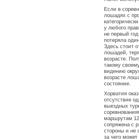
Если в соревн
лошадях с про
категорически
у любого прав
не первый год
потеряла один
Здесь стоит о
лошадей, тер
возрасте. По
такому своему
видению окру
возрасте лош
состояние.
Хорватия оказ
отсутствие од
выездных тур
соревнованиям
маршрутам 120
сопряжена с р
стороны и не 
за чего может