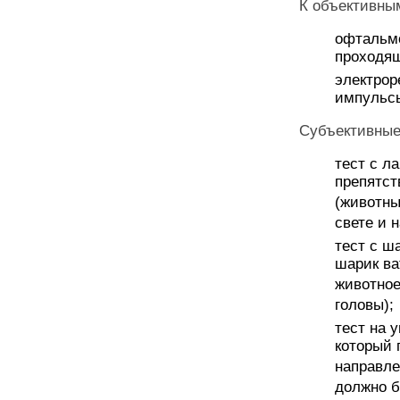
К объективны
офтальмо
проходящ
электрор
импульсы
Субъективные
тест с л
препятс
(животны
свете и 
тест с ш
шарик ва
животное
головы);
тест на 
который 
направле
должно б