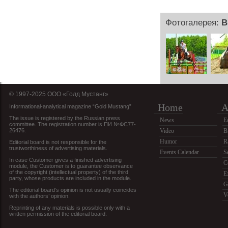
Фотогалерея:
В
© 1997-2025 OOO «Голд Мустанг»
Home
A
Informational-analytical magazine “Gold Mustang”
The issue is registered by the Russian press
News
E
committee. The registration number is ПИ №ФС77-
26476.
Video
B
Humor
R
Editorial board is not responsible for the
trustworthiness of advertising materials.
Events Calendar
S
In case Customer gives a finished advertising
C
module, the Customer is to guarantee observance
of the copyright (intellectual property) of the third
E
party, whose products are included in the module.
G
The editorial board’s opinion is not usually coincides
V
with the authors’ opinion.
Reprinting of any materials is possible only with a
written permission of the editorial board.