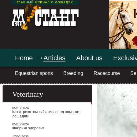
ГЛАВНЫЙ ЖУРНАЛ О ЛОШАДЯХ
Home
Articles
About us
Exclusiv
Equestrian sports
Breeding
Racecourse
Sel
Veterinary
05/10/2024
Как «трехатомный» кислород помогает
лошадям
05/10/2024
Фабрика здоровья
17/02/2023