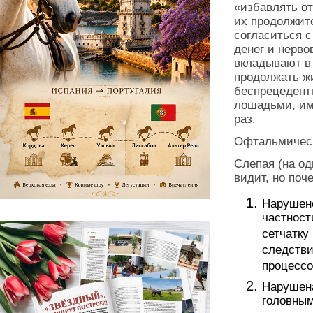
«избавлять о
их продолжит
согласиться с
денег и нерво
вкладывают в 
продолжать ж
беспрецедентн
лошадьми, им
раз.
Офтальмическ
Слепая (на од
видит, но поч
Нарушено
частност
сетчатку
следстви
процессо
Нарушена
головным