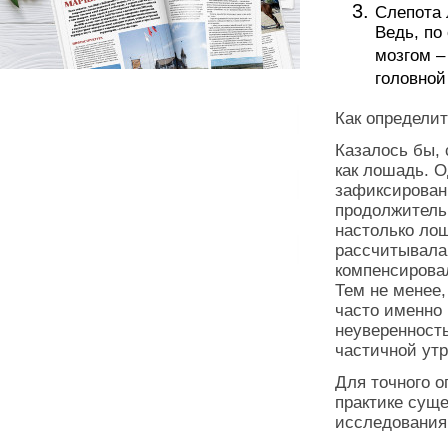
Слепота 
Ведь, по
мозгом –
головной
Как определи
Казалось бы, 
как лошадь. О
зафиксированы
продолжительн
настолько ло
рассчитывала
компенсировал
Тем не менее,
часто именно
неуверенность
частичной утр
Для точного о
практике суще
исследования 