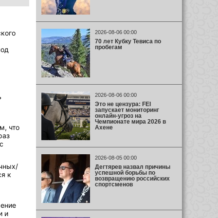
ского
2026-08-06 00:00
70 лет Кубку Тевиса по
пробегам
под
2026-08-06 00:00
ь
Это не цензура: FEI
запускает мониторинг
онлайн-угроз на
Чемпионате мира 2026 в
м, что
Ахене
раз
с
2026-08-05 00:00
чных/
Дегтярев назвал причины
успешной борьбы по
я к
возвращению российских
спортсменов
рение
и и