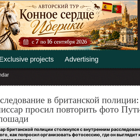
Exclusive projects
Advertising
ndar
следование в британской полиции:
иссар просил повторить фото Пут
 лошади
ар британской полиции столкнулся с внутренним расследова
ого, как попросил организовать фотосессию, где он выглядит 
топлес верхом.