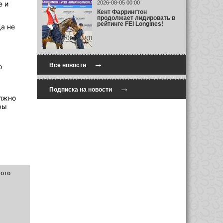
е и
2026-08-05 00:00
Кент Фаррингтон
продолжает лидировать в
рейтинге FEI Longines!
а не
→
Все новости
о
→
Подписка на новости
олжно
ры
фото