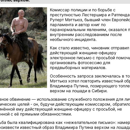
Комиссар полиции и по борьбе с
преступностью Лестершира и Ратленда
Руперт Мэттьюз, бывший член Европей
парламента и автор книг по
паранормальным явлениям, оказался 
внутренним расследованием после
необычного инцидента.
Как стало известно, чиновник отправил
действующей женщине-офицеру
электронное письмо с просьбой помоч
организовать фотосессию для
предвыборных материалов.
Особенность запроса заключалась в то
Мэттьюз хотел повторить известный об
Владимира Путина, позирующего топле
верхом на лошади в Сибири.
вное обвинение — использование служебного положения для ли
ических целей - он, будучи действующим комиссаром, обратилс
инённой ему действующей женщине-офицеру с просьбой, не
анной с её прямыми обязанностями.
ьба была квалифицирована как «нежелательное письмо»: наме
роизвести известный образ Владимира Путина верхом на лошад