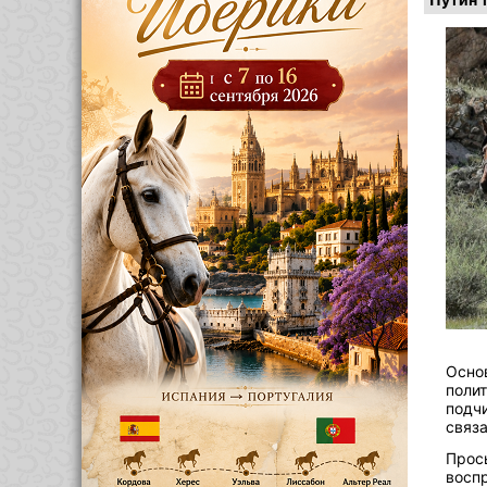
Осно
полит
подч
связ
Прос
восп