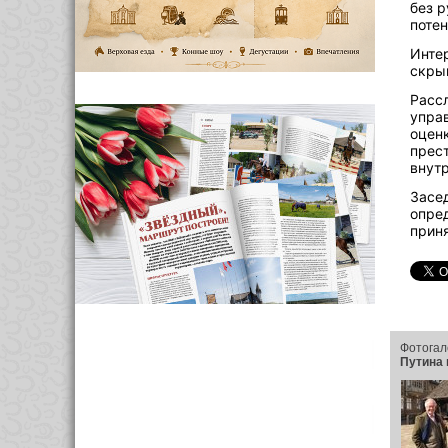
без 
поте
Интер
скрыв
Расс
управ
оценк
прест
внутр
Засе
опред
приня
Фотогал
Путина 