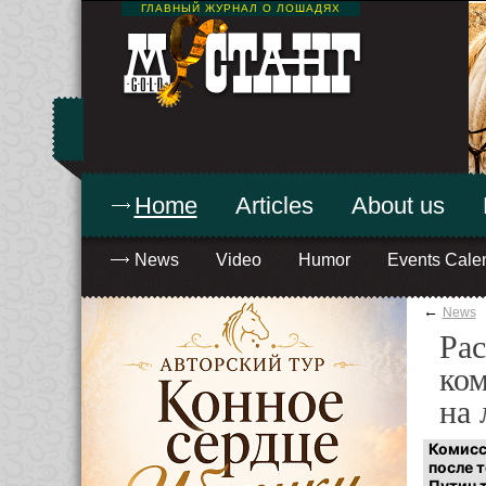
ГЛАВНЫЙ ЖУРНАЛ О ЛОШАДЯХ
Home
Articles
About us
News
Video
Humor
Events Cale
←
News
Рас
ком
на
Комисс
после т
Путин 