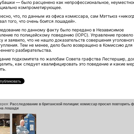
рубашки — было расценено как непрофессиональное, неуместно
нциально компрометирующее.
есно, что, по данным из офиса комиссара, сам Мэттьюз «никогд
ал того, что очень боится лошадей».
ледование по данному факту было передано в Независимое
ление по полицейскому поведению (IOPC). Управление провело
у и заявило, что не нашло доказательств совершения уголовног
упления. Тем не менее, дело было возвращено в Комиссию для
еннего разбирательства.
дание подкомитета по жалобам Совета графства Лестершир, д
елить, как следует квалифицировать это поведение и какие ме
ть.
ерея:
Расследование в британской полиции: комиссар просил повторить 
на лошади