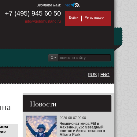
Звоните нам:
+7 (495) 945 60 50
Войти
Регистрация
info@goldmustang.ru
RUS
|
ENG
Новости
ина
2026-08-07 00:00
Чемпионат мира FEI в
нием
Аахене-2026: Звёздный
состав и битва титанов в
как
Allianz Park