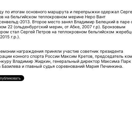
ду по итогам основного маршрута и перепрыжки одержал Серг
ов на бельгийском теплокровном мерине Неро Вант
енвельд-2013. Второе место занял Владимир Белецкий в паре 
ом 22 (ольденбургский мерин, от Абке, 2007 г.р). Бронзовым
ёром стал Сергей Петров на теплокровном бельгийском жеребц
2015 г.р.).
ремонии награждения приняли участие советник президента
рации конного спорта России Максим Кретов, председатель ком
онкуру Владимир Жидкин, генеральный директор Максима Парк
 Базилева и главный судья соревнований Мария Печинкина.