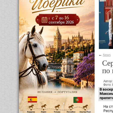
←
News
Се
по 
Автор
Фото: 
В воск
Максим
препятс
На с
Респ