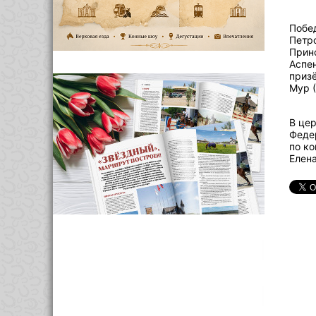
Побе
Петр
Принс
Аспен
приз
Мур (
В це
Феде
по к
Елена