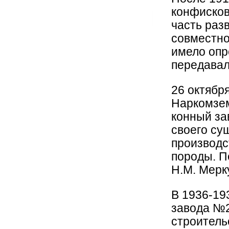
конфисков
часть раз
совместно
имело опр
передавал
26 октябр
Наркомзем
конный за
своего су
производс
породы. П
Н.М. Мерк
В 1936-19
завода №2
строитель