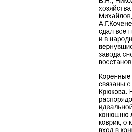
В.Н., Ник
хозяйства 
Михайлов, 
А.Г.Кочен
сдал все 
и в народ
вернувшис
завода сн
восстанов
Коренные 
связаны с
Крюкова. 
распорядо
идеальной
конюшню 
коврик, о
вход в ко