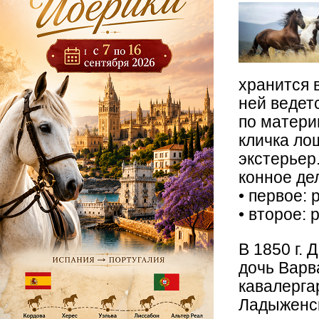
хранится 
ней ведет
по матери
кличка ло
экстерьер
конное де
• первое:
• второе:
В 1850 г.
дочь Варв
кавалерга
Ладыженск