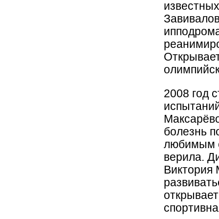
известных
Завивалов
ипподрома
реанимиро
Открывает
олимпийск
2008 год 
испытаний
Максарёво
болезнь п
любимым о
верила. Д
Виктория 
развивать
открывает
спортивна