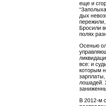
еще и сго
“Заполыха
дых невоз
пережили,
Бросили в
полях раз
Осенью ол
управляющ
ликвидаци
все: и су
которым н
зарплаты, 
лошадей. 
заниженн
В 2012-м 