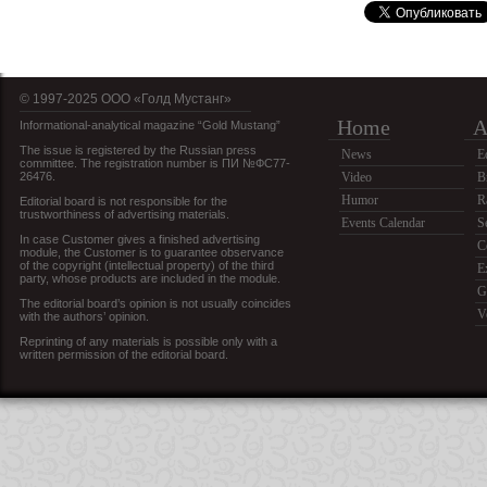
© 1997-2025 OOO «Голд Мустанг»
Home
A
Informational-analytical magazine “Gold Mustang”
The issue is registered by the Russian press
News
E
committee. The registration number is ПИ №ФС77-
26476.
Video
B
Humor
R
Editorial board is not responsible for the
trustworthiness of advertising materials.
Events Calendar
S
In case Customer gives a finished advertising
C
module, the Customer is to guarantee observance
of the copyright (intellectual property) of the third
E
party, whose products are included in the module.
G
The editorial board’s opinion is not usually coincides
V
with the authors’ opinion.
Reprinting of any materials is possible only with a
written permission of the editorial board.