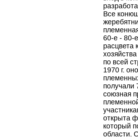
разработа
Все конюш
жеребятни
племенная
60-е - 80
расцвета 
хозяйства
по всей с
1970 г. он
племенных
получали 
союзная п
племенной
участника
открыта ф
который п
области. 