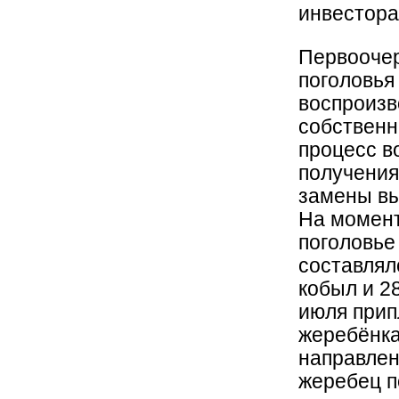
инвестора
Первоочер
поголовья
воспроизв
собственн
процесс в
получения
замены в
На момент
поголовье
составляло
кобыл и 28
июля прип
жеребёнка
направлен
жеребец п