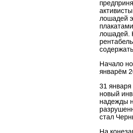
предприня
активисты
лошадей э
плакатами
лошадей. Н
рентабель
содержать
Начало но
январём 2
31 января
новый инв
надежды н
разрушенн
стал Черн
На конеза