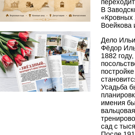
переходит
В Заводско
«Кровных 
Воейкова 
Дело Ильи
Фёдор Иль
1882 году,
посольств
постройке
становитс
Усадьба б
планировк
имения бы
вальцовая
тренирово
сад с тыс
После 191