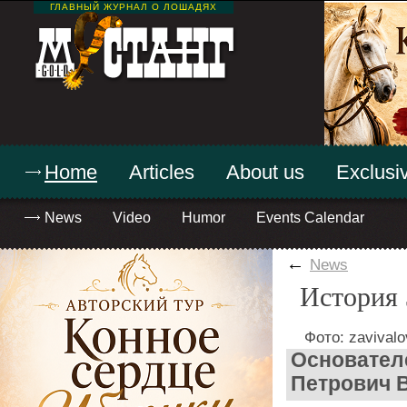
ГЛАВНЫЙ ЖУРНАЛ О ЛОШАДЯХ
Home
Articles
About us
Exclusiv
News
Video
Humor
Events Calendar
←
News
История 
Фото: zavivalo
Основател
Петрович 