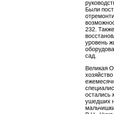
руководст
Были пост
отремонти
возможнос
232. Такж
восстанов
уровень ж
оборудова
сад.
Великая О
хозяйство
ежемесячн
специалис
остались 
ушедших н
мальчишки