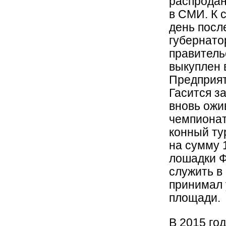
распродан
в СМИ. К 
день посл
губернато
правитель
выкуплен 
Предприят
Гасится з
вновь ожи
чемпионат
конный ту
на сумму 
лошадки Ф
служить в
принимал 
площади.
В 2015 го