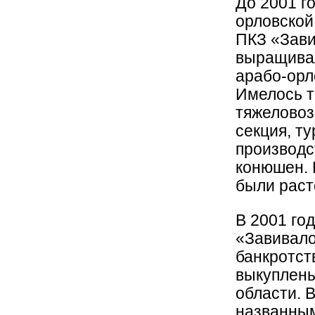
До 2001 г
орловской
ПКЗ «Зави
выращивал
арабо-орл
Имелось т
тяжеловоз
секция, ту
производс
конюшен. 
были раст
В 2001 го
«Завивало
банкротст
выкуплены
области. 
названным