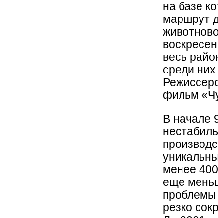
на базе к
маршрут д
животново
воскресен
весь райо
среди них 
Режиссер
фильм «Чу
В начале 
нестабиль
производс
уникальны
менее 400
еще меньш
проблемы 
резко сок