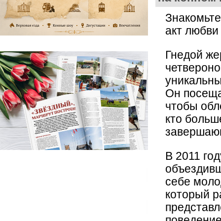
Знакомьте
акт любви
Гнедой ж
четвероно
уникальны
Он посеща
чтобы обл
кто больш
завершающ
В 2011 год
объездивш
себе моло
который р
представл
поведение