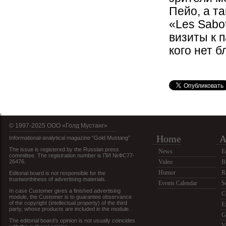
Пейо, а т
«Les Sabo
визиты к 
кого нет б
© 1997-2025 OOO «Голд Мустанг»
Home
A
Informational-analytical magazine “Gold Mustang”
The issue is registered by the Russian press
News
E
committee. The registration number is ПИ №ФС77-
26476.
Video
B
Humor
R
Editorial board is not responsible for the
trustworthiness of advertising materials.
Events Calendar
S
In case Customer gives a finished advertising
C
module, the Customer is to guarantee observance
of the copyright (intellectual property) of the third
E
party, whose products are included in the module.
G
The editorial board’s opinion is not usually coincides
V