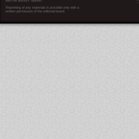
with the authors’ opinion.
Reprinting of any materials is possible only with a
written permission of the editorial board.