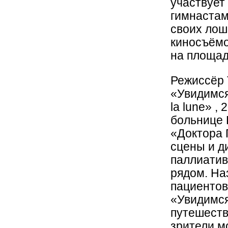
участвует
гимнастам
своих лош
киносъёмо
на площад
Режиссёр 
«Увидимся
la lune» , 
больнице 
«Доктора 
сцены и д
паллиатив
рядом. На
пациентов
«Увидимся
путешеств
зрители м