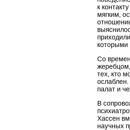
к контакт
мягким, о
отношению
выяснилос
приходили
которыми 
Со времен
жеребцом,
тех, кто 
ослаблен.
палат и ч
В сопрово
психиатро
Хассен вм
научных п