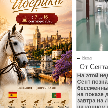
←
News
От Сента
На этой не
Сент позна
бессменны
на показе
завтра на 
на конном