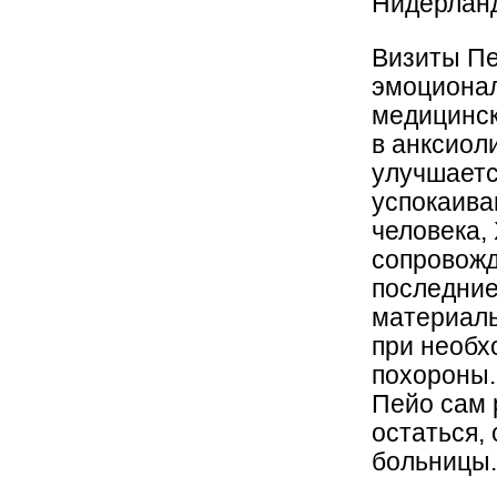
Нидерлан
Визиты Пе
эмоционал
медицинск
в анксиол
улучшаетс
успокаива
человека,
сопровожд
последние
материаль
при необх
похороны.
Пейо сам р
остаться,
больницы.