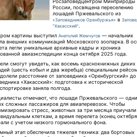
Росзаповедцентром Минприроды
России, посвящена переселению
лошадей Пржевальского из
в
«Заповедников Оренбуржья»
Запове
.
"Хакасский"
ром картины выступил
— начальник
Анатолий Жемчугов
ла внешних коммуникаций Московского зоопарка. В ос
та легли уникальные архивные кадры и хроника
ованной авиаэкспедиции конца октября 2025 года.
ели смогут увидеть, как восемь краснокнижных диких
дей (шесть кобыл и два жеребца) специальным рейсо
долели расстояние от заповедника «Оренбургский» до
ведника «Хакасский»: подготовка к исторической
спортировке заняла полгода.
иалисты отмечают, что лошади Пржевальского — одни
х сложных пассажиров для авиаперевозок. Чтобы
мизировать стресс, животных за три месяца приучали
видуальным клеткам, а время перелета (конец октября
али с учетом низкого гормонального фона.
мный этап обеспечила тяжелая техника: два бортовых