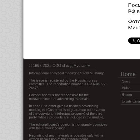
Посм
РФ в
Фото
Мин
© 1997-2025 OOO «Голд Мустанг»
Home
Informational-analytical magazine “Gold Mustang”
The issue is registered by the Russian press
News
committee. The registration number is ПИ №ФС77-
26476.
Video
Humor
Editorial board is not responsible for the
trustworthiness of advertising materials.
Events Cale
In case Customer gives a finished advertising
module, the Customer is to guarantee observance
of the copyright (intellectual property) of the third
party, whose products are included in the module.
The editorial board’s opinion is not usually coincides
with the authors’ opinion.
Reprinting of any materials is possible only with a
written permission of the editorial board.