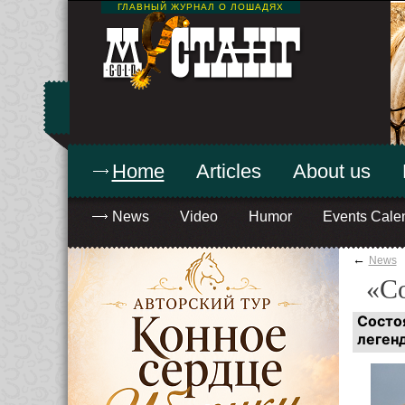
ГЛАВНЫЙ ЖУРНАЛ О ЛОШАДЯХ
Home
Articles
About us
News
Video
Humor
Events Cale
←
News
«С
Состо
леген