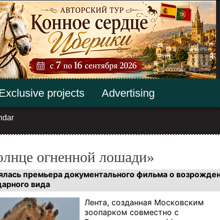
Exclusive projects
Advertising
ndar
олнце огненной лошади»
ялась премьера документального фильма
о возрожде
дарного вида
Лента, созданная Московским
зоопарком совместно с