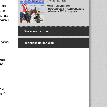
2026-08-05 00:00
ала
Кент Фаррингтон
продолжает лидировать в
ья»
рейтинге FEI Longines!
когда
тепь»
→
Все новости
арках
→
Подписка на новости
ный
ие
ий
себя