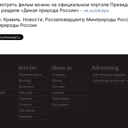
отреть фильм можно на официальном портале Презид
 разделе «Дикая природа России» -
vk.cc/cXJqro
: Кремль. Новости, Росзаповедцентр Минприроды Росс
природы России
Articles
About us
Advertising
Equestrian sports
Company
Advertising in magazine
Breeding
History
Advertising on the web- s
Racecourse
Our team
ndar
Self-study
Contacts
Countries
Subscription
Exclusive
Our partners
GM Heroes
Veterinary