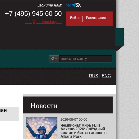
Звоните нам:
+7 (495) 945 60 50
Войти
Регистрация
info@goldmustang.ru
RUS
|
ENG
Новости
нии
2026-08-07 00:00
Чемпионат мира FEI в
Аахене-2026: Звёздный
состав и битва титанов в
Allianz Park