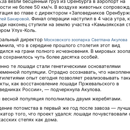
За везли бесценный груз из Оренбурга в аэропорт на
ости не более 50 км/ч. В воздухе животных сопровожд
гация во главе с директором «Заповедников Оренбурж
. Финал операции наступил в 4 часа утра, 
лей Бакировой
ди наконец ступили на землю участка «Камызякская с
ером Улух-Коль.
ральный директор
Московского зоопарка
Светлана Акулова
мнила, что в середине прошлого столетия этот вид
дился на грани полного исчезновения. В мировых зооп
а сохранилось чуть более десятка особей.
нно те лошади стали генетическими основателями
еменной популяции. Отрадно осознавать, что накоплен
тилетиями опыт сегодня позволяет реализовывать так
кты, как восстановление лошади Пржевальского в
ведниках России», — подчеркнула Акулова.
 весной популяция пополнилась двумя жеребятами.
ение потомства в первый же год после завоза — лучш
катор того, что проект удался: лошади почувствовали 
касских степях как дома.