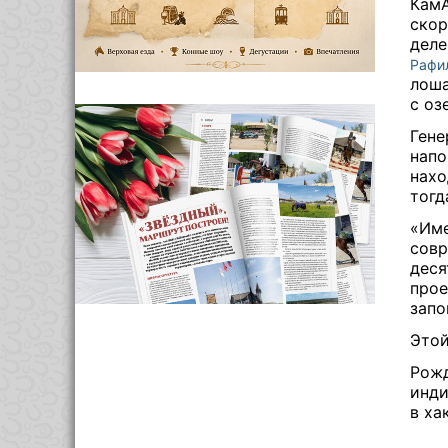
КамА
скор
деле
Рафи
лоша
с оз
Гене
напо
нахо
тогд
«Име
совр
деся
прое
запо
Этой
Рожд
инди
в ха