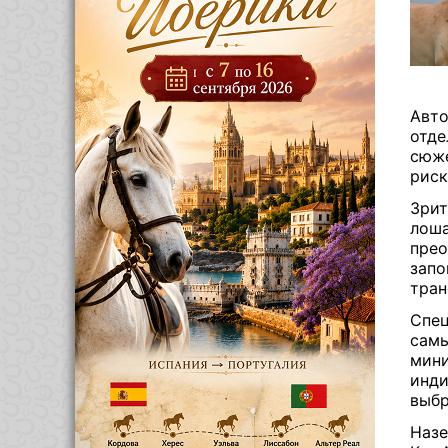
Авто
отде
сюже
риск
Зрит
лоша
прео
запо
тран
Спец
самы
мини
инди
выбр
Назе