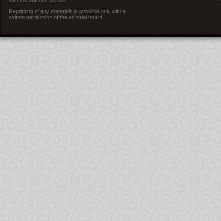
with the authors’ opinion.
Reprinting of any materials is possible only with a
written permission of the editorial board.