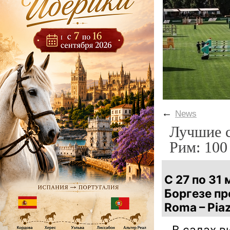
←
News
Лучшие с
Рим: 100
С 27 по 31
Боргезе пр
Roma – Piaz
В садах в