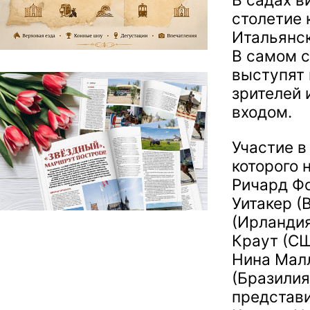
столетие 
Итальянск
В самом 
выступят 
зрителей 
входом.
Участие в
которого 
Ричард Фо
Уитакер (
(Ирландия
Краут (СШ
Нина Малл
(Бразилия
представи