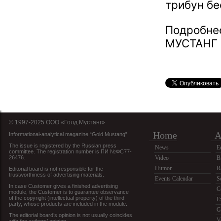
трибун бе
Подробне
МУСТАНГ 
© 1997-2025 OOO «Голд Мустанг»
Home
A
Informational-analytical magazine “Gold Mustang”
The issue is registered by the Russian press
News
E
committee. The registration number is ПИ №ФС77-
26476.
Video
B
Humor
R
Editorial board is not responsible for the
trustworthiness of advertising materials.
Events Calendar
S
In case Customer gives a finished advertising
C
module, the Customer is to guarantee observance
of the copyright (intellectual property) of the third
E
party, whose products are included in the module.
G
The editorial board’s opinion is not usually coincides
V