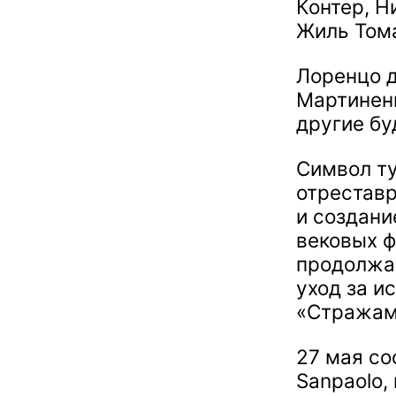
Контер, Н
Жиль Том
Лоренцо д
Мартиненг
другие бу
Символ ту
отрестав
и создани
вековых ф
продолжа
уход за и
«Стражам
27 мая со
Sanpaolo,