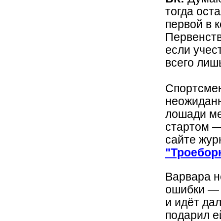
тогда ост
первой в 
Первенств
если учес
всего лиш
Спортсмен
неожиданн
лошади ме
стартом —
сайте жу
"Троебор
Варвара не
ошибки — 
и идёт да
подарил е