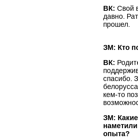
ВК:
Свой 
давно. Ра
прошел.
ЗМ: Кто 
ВК:
Родит
поддержив
спасибо. 
белорусса
кем-то по
возможнос
ЗМ: Каки
наметили
опыта?