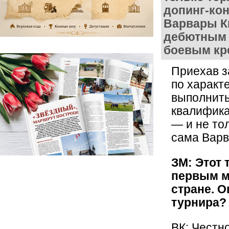
допинг-ко
Варвары К
дебютным 
боевым кр
Приехав з
по характ
выполнить
квалифика
— и не то
сама Варв
ЗМ: Этот 
первым м
стране. 
турнира?
ВК: Честн