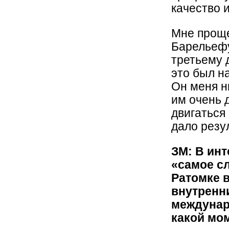
качество 
Мне проще
Барельефу
третьему 
это был на
Он меня н
им очень 
двигаться 
дало резул
ЗМ: В инт
«самое с
Ратомке 
внутренн
междунаро
какой мо