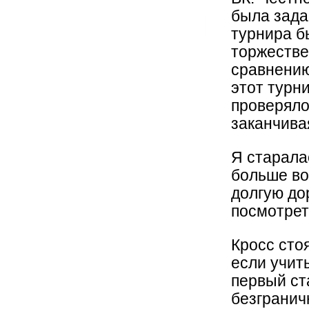
была зада
турнира б
торжестве
сравнению
этот турни
проверяло
заканчива
Я старала
больше во
долгую до
посмотреть
Кросс сто
если учит
первый ст
безгранич