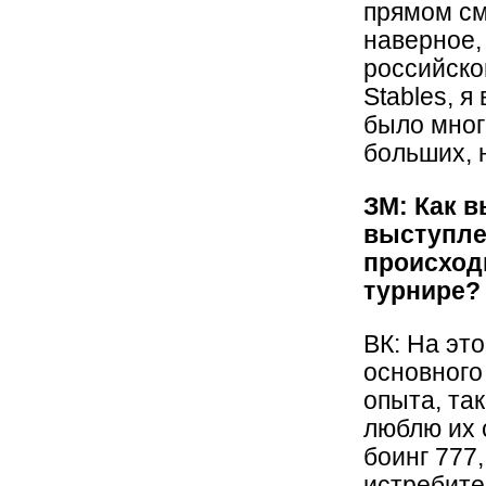
прямом см
наверное,
российско
Stables, я
было мног
больших, 
ЗМ: Как в
выступлен
происход
турнире? 
ВК: На эт
основного
опыта, та
люблю их 
боинг 777,
истребите