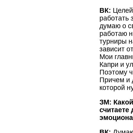
ВК:
Целей
работать з
думаю о с
работаю н
турниры н
зависит о
Мои главн
Капри и у
Поэтому ч
Причем и 
которой н
ЗМ: Како
считаете
эмоциона
ВК:
Думаю