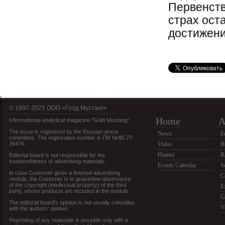
Первенств
страх оста
достижени
© 1997-2025 OOO «Голд Мустанг»
Home
A
Informational-analytical magazine “Gold Mustang”
The issue is registered by the Russian press
News
E
committee. The registration number is ПИ №ФС77-
26476.
Video
B
Humor
R
Editorial board is not responsible for the
trustworthiness of advertising materials.
Events Calendar
S
In case Customer gives a finished advertising
C
module, the Customer is to guarantee observance
of the copyright (intellectual property) of the third
E
party, whose products are included in the module.
G
The editorial board’s opinion is not usually coincides
V
with the authors’ opinion.
Reprinting of any materials is possible only with a