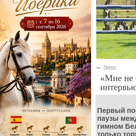
←
News
«Мне не 
интервью
Первый по
паузы меж
гимном Бел
только то