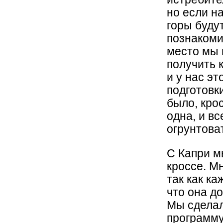
но если н
горы буду
познакоми
место мы 
получить 
и у нас эт
подготовк
было, кро
одна, и вс
огрунтова
С Капри м
кроссе. М
так как ка
что она д
Мы сделал
программу