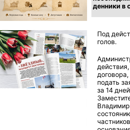
денники в 
Под дейст
голов.
Админист
действия,
договора,
подать за
за 14 дне
Заместите
Владимир 
состоянию
частников
основани