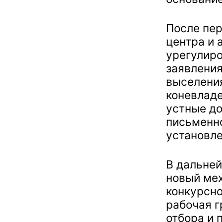
После пе
центра и 
урегулиро
заявления
выселения
коневладе
устные до
письменно
установле
В дальне
новый мех
конкурсно
рабочая г
отбора и 