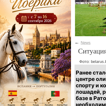
←
News
Ситуация
Фото: belarus.
Ранее стал
центре оли
спорту и к
лошадей, 
базе в Рат
необходим