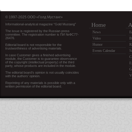
© 1997-2025 OOO «Голд Мустанг»
Home
A
Informational-analytical magazine “Gold Mustang”
The issue is registered by the Russian press
News
E
committee. The registration number is ПИ №ФС77-
26476.
Video
B
Humor
R
Editorial board is not responsible for the
trustworthiness of advertising materials.
Events Calendar
S
In case Customer gives a finished advertising
C
module, the Customer is to guarantee observance
of the copyright (intellectual property) of the third
E
party, whose products are included in the module.
G
The editorial board’s opinion is not usually coincides
V
with the authors’ opinion.
Reprinting of any materials is possible only with a
written permission of the editorial board.