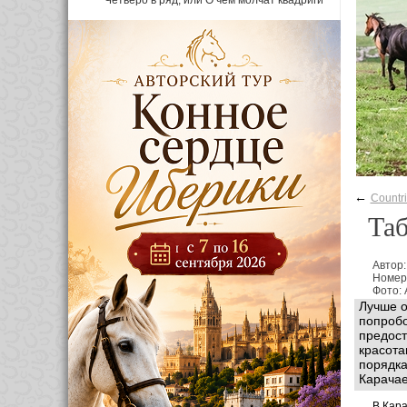
Четверо в ряд, или О чем молчат квадриги
←
Countr
Таб
Автор
Номер
Фото:
Лучше о
попробо
предост
красота
порядка
Карачае
В Кара