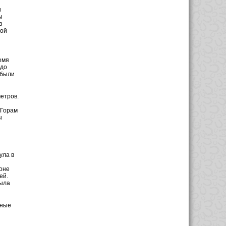
и
ы
в
кой
емя
 до
 были
етров.
 Горам
ы
ула в
оне
ей.
была
бные