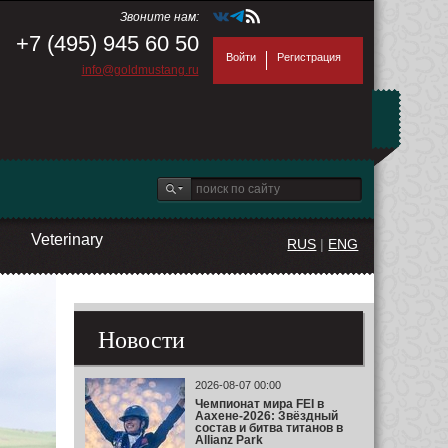
Звоните нам:
+7 (495) 945 60 50
Войти
Регистрация
info@goldmustang.ru
Veterinary
RUS
|
ENG
Новости
2026-08-07 00:00
Чемпионат мира FEI в
Аахене-2026: Звёздный
состав и битва титанов в
Allianz Park