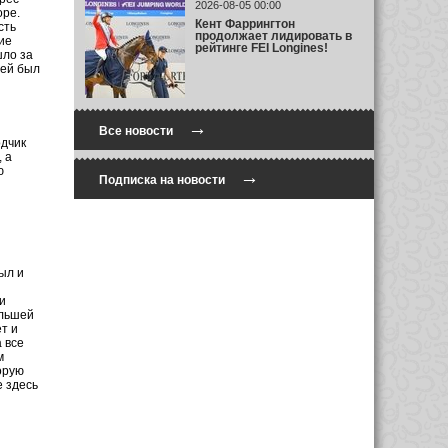
2026-08-05 00:00
оре.
Кент Фаррингтон
сть
продолжает лидировать в
ие
рейтинге FEI Longines!
шло за
ней был
→
Все новости
дчик
 а
ю
→
Подписка на новости
ыл и
и
ольшей
т и
 все
м
орую
е здесь