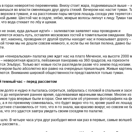
 в горах невероятно переменчива. Внизу стоит жара, поднимаешься выше – 
аешься во власти сменяющих друг друга стихий. Вечером нас настиг туман. Т
верхом в тумане, и на расстоянии пары метров лошадь соседа уже теряется 
ой дымке. Шестой час в седле, зябко, мокрые волосы липнут к лицу. Туман та
, что вода стекает по лбу и щекам.
я не знаю, куда дальше идти!» – залихватски заявляет наш проводник и
ляется искать путь, оставляя московских гостей в томительном ожидании. Вр
и вот, наконец, проводник от другой группы находит нас и показывает дорогу –
ой точки мы не дошли совсем немного, и, если бы не белая пелена, давно бы
те.
я «генеральская» палатка уже ждет нас на плато Меченое, на высоте 2000 м
 – невероятная красота, пейзажная панорама на 360 градусов, на горизонте
тся Эльбрус. Только вот новые гости разглядели разве что землю под ногами.
вечером было абсолютно все равно на очередных пришельцев. Живые картин
яются. Вниманию широкой общественности представлялся только туман.
 темный час – перед рассветом
м долго и нудно я пыталась согреться, забралась с головой в спальник и засн
то до неприличия раннее время, одолеваемая мрачными мыслями. Многие из
иков тура впервые были в горах. Они мечтали об утренних фотографиях на ф
, а я по-прежнему сомневалась, что будет видно что-то, кроме ушей их лошад
устнее становилось от того, что я-то знала, как красиво вокруг, но совсем не 
а, что это удастся завтра увидеть своим соседям по палатке.
шло. В четыре часа утра друг разбудил меня как раз в первые, самые волше
 рассвета...