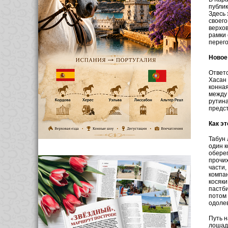
публик
Здесь 
своего
верхов
рамки 
перего
Новое
Ответ
Хасан 
конная
между 
рутина
предс
Как эт
Табун 
один к
оберег
прочих
час­ти
компан
косяки
пастби
потом 
одоле
Путь н
лошаде