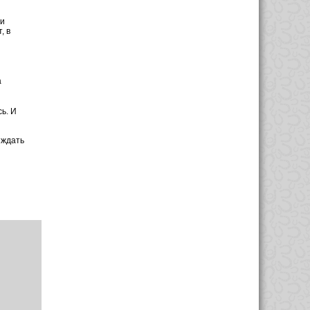
 и
, в
а
ь. И
 ждать