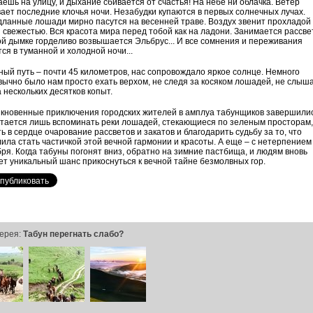
ешь на улицу, и дыхание сбивается от счастья! На небе ни облачка. Ветер
ает последние клочья ночи. Незабудки купаются в первых солнечных лучах.
ланные лошади мирно пасутся на весенней траве. Воздух звенит прохладой
 свежестью. Вся красота мира перед тобой как на ладони. Занимается рассвет
й дымке горделиво возвышается Эльбрус... И все сомнения и переживания
ся в туманной и холодной ночи...
ый путь – почти 45 километров, нас сопровождало яркое солнце. Немного
ычно было нам просто ехать верхом, не следя за косяком лошадей, не слыш
 нескольких десятков копыт.
кновенные приключения городских жителей в амплуа табунщиков завершилис
тается лишь вспоминать реки лошадей, стекающиеся по зеленым просторам,
ь в сердце очарование рассветов и закатов и благодарить судьбу за то, что
ила стать частичкой этой вечной гармонии и красоты. А еще – с нетерпением
ря. Когда табуны погонят вниз, обратно на зимние пастбища, и людям вновь
т уникальный шанс прикоснуться к вечной тайне безмолвных гор.
ерея:
Табун перегнать слабо?