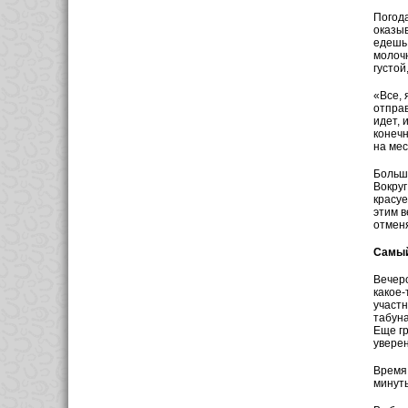
Погода
оказыв
едешь 
молочн
густой
«Все, 
отправ
идет, 
конечн
на мес
Больша
Вокруг
красуе
этим 
отмен
Самый
Вечеро
какое-
участн
табуна
Еще гр
уверен
Время 
минуты