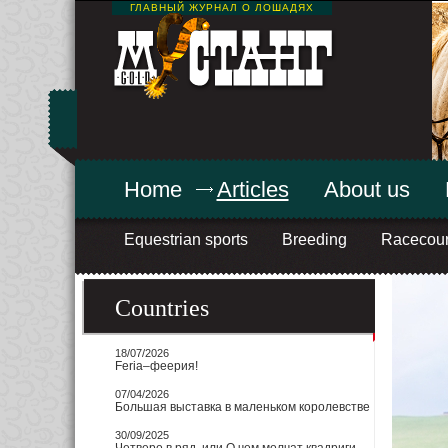
ГЛАВНЫЙ ЖУРНАЛ О ЛОШАДЯХ
Home
Articles
About us
Equestrian sports
Breeding
Racecou
Countries
18/07/2026
Feria–феерия!
07/04/2026
Большая выставка в маленьком королевстве
30/09/2025