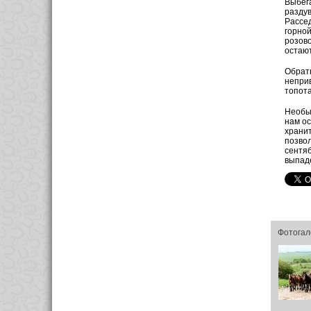
Выбега
раздув
Рассед
горной
розово
остают
Обратн
неприв
топота
Необы
нам ос
хранит
позвол
сентяб
выпаде
Фотогал