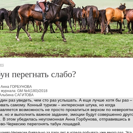
ies
ун перегнать слабо?
: Анна ГОРБУНОВА
 журнала: GM №4(180)/2018
 Альбина САГИТОВА
дин раз увидеть, чем сто раз услышать. А еще лучше хотя бы раз –
вать самому. Конный туризм – интересная штука, но когда
авляется возможность не просто прокатиться верхом по невероят
м, но и выполнить важное задание, эмоции будут совершенно друг
. В этом убедилась неугомонная Анна Горбунова, отправившись в
во-Черкесию перегонять табун лошадей.
чаево-Черкесии буквально за пару лет я успела побывать уже много раз. Эта 