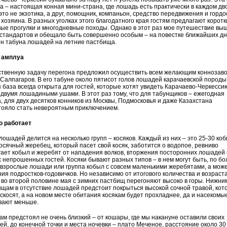
а – настоящая конная мини-страна, где лошадь есть практически в каждом дв
это не экзотика, а друг, помощник, компаньон, средство передвижения и гордо
 хозяина. В разных уголках этого благодатного края гостям предлагают коротк
ые прогулки и многодневные походы. Однако в этот раз мое путешествие вы
стандартов и обещало быть совершенно особым – на повестке ближайших д
н табуна лошадей на летние пастбища.
 амплуа
ственную задачу перегона предложил осуществить всем желающим коннозаво
Салпагаров. В его табуне около пятисот голов лошадей карачаевской породы,
 база всегда открыта для гостей, которые хотят увидеть Карачаево-Черкесси
двумя лошадиными ушами. В этот раз тому, что для табунщиков – ежегодная
, для двух десятков конников из Москвы, Подмосковья и даже Казахстана
тояло стать невероятным приключением.
о работает
лошадей делится на несколько групп – косяков. Каждый из них – это 25-30 коб
осячный жеребец, который пасет свой косяк, заботится о водопое, ревниво
ает кобыл и жеребят от нападения волков, вторжения посторонних лошадей 
 непрошенных гостей. Косяки бывают разных типов – в нем могут быть, по б
, взрослые лошади или группа кобыл с совсем маленькими жеребятами, а може
ия подростков-годовичков. Но независимо от итогового количества и возраста
 во второй половине мая с зимних пастбищ перегоняют высоко в горы. Нижни
щам в отсутствие лошадей предстоит покрыться высокой сочной травой, кот
скосят, а на новом месте обитания косякам будет прохладнее, да и насекомы
вают меньше.
ам предстоял не очень близкий – от кошары, где мы накануне оставили своих
й, до конечной точки и места ночевки – плато Меченое, расстояние около 30