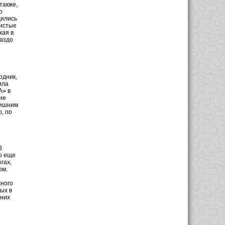
также,
о
дились
нистые
жая в
раздо
одник,
ила
А» в
ие
лишним
, по
В
о еще
гах,
ом.
ного
ых в
йних