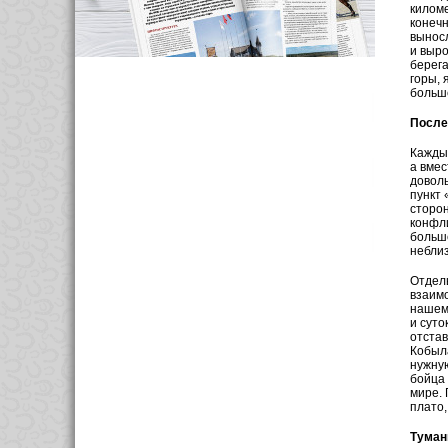
киломе
конечн
вынос
и выро
берега
горы, 
больше
После
Каждый
а вмес
доволь
пункт 
сторон
конфли
больше
неблиз
Отдель
взаимо
нашем 
и суто
отстав
Кобыла
нужную
бойца 
мире. 
плато,
Туман