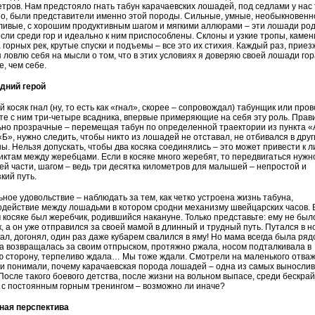
тров. Нам предстояло гнать табун карачаевских лошадей, под седлами у нас 
о, были представители именно этой породы. Сильные, умные, необыкновенн
ливые, с хорошим продуктивным шагом и мягкими аллюрами – эти лошади ро
сли среди гор и идеально к ним приспособ­лены. Склоны и узкие тропы, каме
 горных рек, крутые спуски и подъемы – все это их стихия. Каждый раз, приез
я ловлю себя на мысли о том, что в этих условиях я доверяю своей лошади го
, чем себе.
дний герой
 косяк гнал (ну, то есть как «гнал», скорее – сопровождал) табунщик или пров
те с ним три-четыре всадника, впервые примеряющие на себя эту роль. Прав
но прозрачные – перемещая табун по определенной траектории из пункта «
«Б», нужно следить, чтобы никто из лошадей не отставал, не отбивался в друг
ы. Нельзя допускать, чтобы два косяка соединялись – это может привести к 
ктам между жеребцами. Если в косяке много жеребят, то передвигаться нужно
й части, шагом – ведь три десятка километров для малышей – непростой и
кий путь.
ное удовольствие – наблюдать за тем, как четко устроена жизнь табуна,
действие между лошадьми в котором сродни механизму швейцарских часов. 
косяке был жеребчик, родившийся накануне. Только представьте: ему не был
к, а он уже отправился за своей мамой в длинный и трудный путь. Путался в но
ал, догонял, один раз даже кубарем свалился в яму! Но мама всегда была ряд
 возвращалась за своим отпрыском, протяжно ржала, носом подталкивала в
 сторону, терпеливо ждала… Мы тоже ждали. Смотрели на маленького отваж
и понимали, почему карачаевская порода лошадей – одна из самых вынослив
После такого боевого детства, после жизни на вольном выпасе, среди бескра
 с постоянным горным тренингом – возможно ли иначе?
ная перспектива