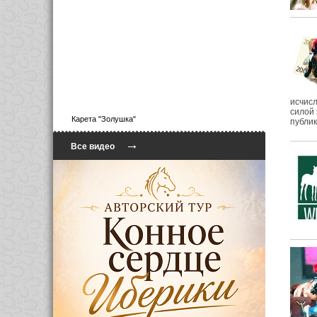
исчис
силой 
Карета "Золушка"
публик
→
Все видео