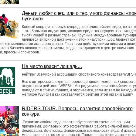
Деньги любят счет.. или о тех, у кого финансы «пою
буги-вуги
Конный спорт, и в первую очередь его олимпийские виды, во все
– это большая индустрия, дающая средства к существованию де
тысяч людей в разных странах. Крупные международные турнир
являются витриной достижений этой индустрии, шоу, бюджет ко
ляется миллионами долларов и евро. Главными действующими лицами и дви
этого бизнеса являются спортсмены, люди, находящиеся в центре внимания
и, прессы и спонсоров.
Не место красит лошадь…
Рейтинг Всемирной ассоциации спортивного коневодства WBFS
Все с интересом следят за перемещениями племенных союзов в
актуальном рейтинге WBFSH. Мы радуемся, если российские сту
попадают в списки лучших, и огорчаемся, если их там не находим
же такое WBFSH и как составляется рейтинг этой организации?
RIDERS TOUR. Вопросы развития европейского
конкура
Развитие любого вида спорта обусловлено тремя основными
причинами. Во-первых, это эффективная работа сильной нацио
федерации. Во-вторых, финансовые возможности вида. В извест
мере второе вытекает из первого. Только достаточно авторитетн