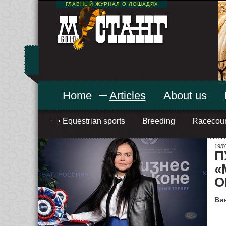
ГЛАВНЫЙ ЖУРНАЛ О ЛОШАДЯХ
Home
Articles
About us
Equestrian sports
Breeding
Racecou
19/0
П
«
О
Вик