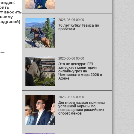
евиден:
рить
ут вносить
анному
2026-08-06 00:00
андриной)
70 лет Кубку Тевиса по
пробегам
–
2026-08-06 00:00
Это не цензура: FEI
запускает мониторинг
онлайн-угроз на
Чемпионате мира 2026 в
Ахене
2026-08-05 00:00
Дегтярев назвал причины
успешной борьбы по
возвращению российских
спортсменов