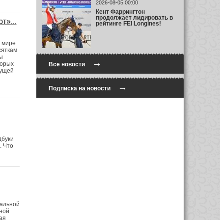
2026-08-05 00:00
Кент Фаррингтон
продолжает лидировать в
т»...
рейтинге FEI Longines!
м мире
сяткам
ы
→
торых
Все новости
жущей
→
Подписка на новости
H
дбуки
. Что
нальной
ной
ая