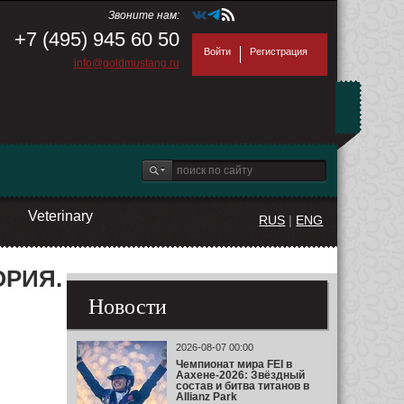
Звоните нам:
+7 (495) 945 60 50
Войти
Регистрация
info@goldmustang.ru
Veterinary
RUS
|
ENG
ОРИЯ.
Новости
2026-08-07 00:00
Чемпионат мира FEI в
Аахене-2026: Звёздный
состав и битва титанов в
Allianz Park