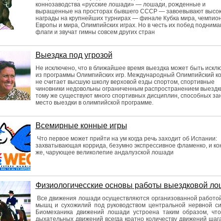
коннозаводства «русские лошади» — лошади, рожденные и
выращенные на просторах бывшего СССР — завоевывают высо
награды на крупнейших турнирах — финале Кубка мира, чемпио
Европы и мира, Олимпийских играх. Но в честь их побед подним
флаги и звучат гимны совсем других стран
Выездка под угрозой
Не исключено, что в ближайшее время выездка может быть искл
из программы Олимпийских игр. Международный Олимпийский к
не считает высшую школу верховой езды спортом, спортивные
чиновники недовольны ограниченным распространением выездки,
тому же существуют много спортивных дисциплин, способных за
место выездки в олимпийской программе.
Всемирные конные игры
Что первое может прийти на ум когда речь заходит об Испании:
захватывающая коррида, безумно экспрессивное фламенко, и ко
же, чарующее великолепие андалузской лошади
Физиологичесские основы работы выездковой л
Все движения лошади осуществляются организованной работой
мышц и сухожилий под руководством центральной нервной си
Биомеханика движений лошади устроена таким образом, что
дыхательных движений всегда кратно количеству движений шаг