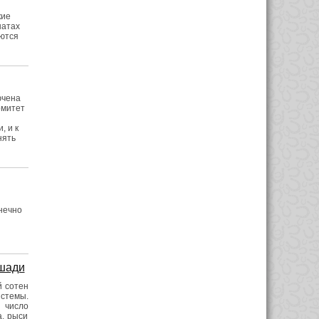
кие
натах
аются
ючена
омитет
 и к
нять
нечно
ошади
 сотен
стемы.
 число
а, рыси