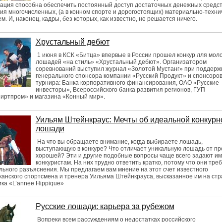
ация способна обеспечить постоянный доступ достаточных денежных средст
я многочисленных, (а в конном спорте и дорогостоящих) материально-техни
м. И, наконец, кадры, без которых, как известно, не решается ничего.
Хрустальный дебют
1 июня в КСК «Битца» впервые в России прошел конкур лля мол
лошадей «на стиль» «Хрустальный дебют». Организатором
соревнований выступил журнал «Золотой Мустанг» при поддерж
генерального спонсора компании «Русский Продукт» и спонсоро
турнира: Банка корпоративного финансирования, ОАО «Русские
инвесторы», Всероссийского банка развития регионов, ГУП
иртпром» и магазина «Конный мир».
Уильям Штейнкраус: Мечты об идеальной конкурн
лошади
На что вы обращаете внимание, когда выбираете лошадь,
выступающую в конкуре? Что отличает уникальную лошадь от пр
хорошей? Эти и другие подобные вопросы чаще всего задают и
конкуристам. На них трудно ответить кратко, потому что они тре
ьного разъяснения. Мы предлагаем вам мнение на этот счет известного
анского спортсмена и тренера Уильяма Штейнкрауса, высказанное им на ст
ка «L’annee Hippique»
Русские лошади: карьера за рубежом
Вопреки всем рассуждениям о недостатках российского