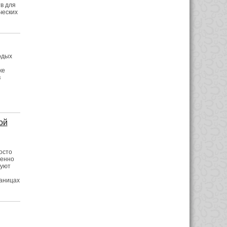
в для
ческих
одых
ке
в
ой
осто
менно
буют
раницах