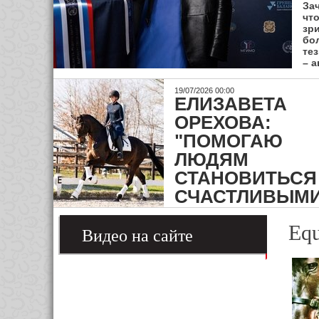
За
чт
зри
бо
те
– а
19/07/2026 00:00
ЕЛИЗАВЕТА
ОРЕХОВА:
"ПОМОГАЮ
ЛЮДЯМ
СТАНОВИТЬСЯ
СЧАСТЛИВЫМИ
Equ
Видео на сайте