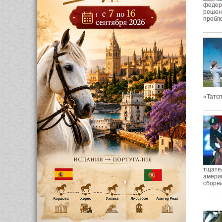
федер
решени
пробле
«Татсп
тщател
америк
сборни