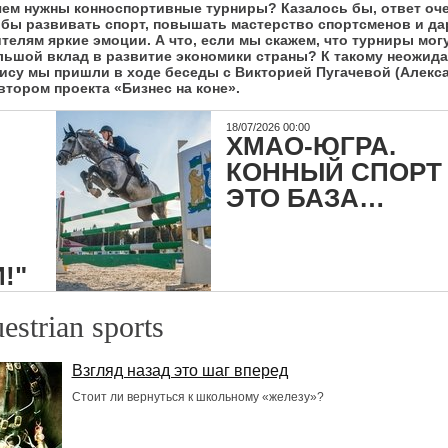
чем нужны конноспортивные турниры? Казалось бы, ответ оч
обы развивать спорт, повышать мастерство спортсменов и да
телям яркие эмоции. А что, если мы скажем, что турниры мог
льшой вклад в развитие экономики страны? К такому неожид
зису мы пришли в ходе беседы с Викторией Пугачевой (Алекс
втором проекта «Бизнес на коне».
18/07/2026 00:00
ХМАО-ЮГРА.
КОННЫЙ СПОРТ 
ЭТО БАЗА…
!"
estrian sports
Взгляд назад это шаг вперед
Стоит ли вернуться к школьному «железу»?