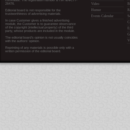
committee. The registration number is ПИ №ФС77-
26476.
Video
B
Humor
R
Editorial board is not responsible for the
trustworthiness of advertising materials.
Events Calendar
S
In case Customer gives a finished advertising
C
module, the Customer is to guarantee observance
of the copyright (intellectual property) of the third
E
party, whose products are included in the module.
G
The editorial board’s opinion is not usually coincides
V
with the authors’ opinion.
Reprinting of any materials is possible only with a
written permission of the editorial board.