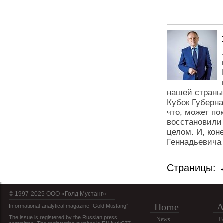
нашей страны 
Кубок Губерна
что, может по
восстановили 
целом. И, кон
Геннадьевича
Страницы:
© 1997-2025 OOO «Голд Мустанг»
Home
A
Informational-analytical magazine “Gold Mustang”
The issue is registered by the Russian press
News
E