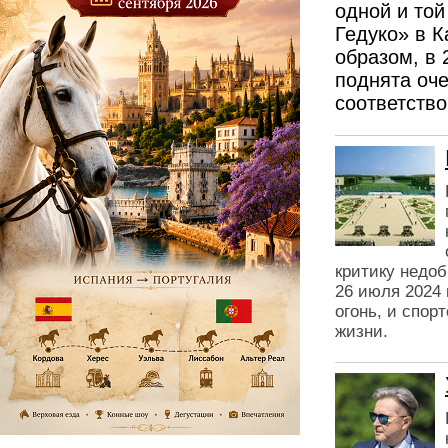
одной и той
Гедуко» в 
образом, в 
поднята оче
соответств
критику недо
26 июля 2024
огонь, и спор
жизни.