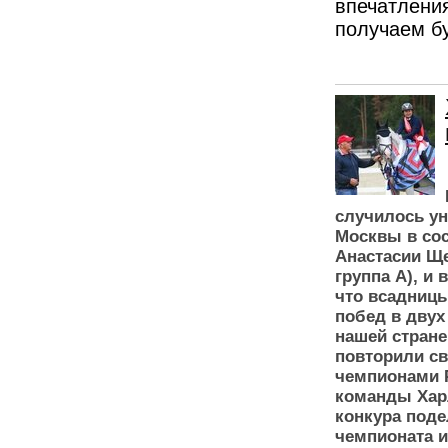
впечатлени
получаем бу
случилось ун
Москвы в со
Анастасии Ще
группа А), и 
что всадниц
побед в двух
нашей стране
повторили св
чемпионами 
команды Хар
конкура под
чемпионата и