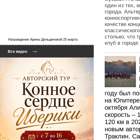
один из тех, 
города. Альте
конноспортивн
качестве кон
классического
столько, что 
Награждение Арины Дельдиновой 25 марта
клуб в городе
→
Все видео
году был п
на Юпитере 
октября Ал
скорость – 
120 км в 20
новым авто
Траклин. Са