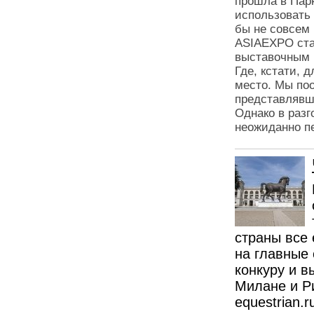
прошла в Парк
использовать
бы не совсем 
ASIAEXPO ста
выставочным 
Где, кстати, 
место. Мы по
представлявш
Однако в разг
неожиданно п
страны все 
на главные
конкуру и в
Милане и Р
equestrian.r